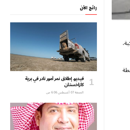
رائج الآن
ية،
ي إلى محطة
فيديو. إطلاق نمر آمور نادر في برية
كازاخستان
الجمعة 07 أغسطس 6:06 ص