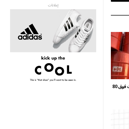
البريد
إعلانات
الإلكتروني
مع ترقب محادثات إيران وعُمان.. برنت فوق 80