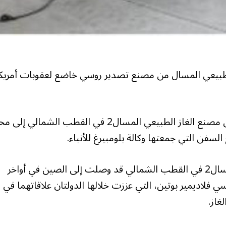
 الطبيعي المسال من مصنع تصدير روسي خاضع لعقوبات أمريك
ووصلت ناقلة النفط فوسخود، التي تحمل شحنة من مصنع الغاز الطبيعي المسال2 في القطب الشمال
لسفن التي جمعتها وكالة بلومبيرغ للأنباء.
وكانت الشحنة الأولى من مصنع الغاز الطبيعي المسال2 في القطب الشمالي قد وصلت إلى الصين في أواخر
فلاديمير بوتين، التي عززت خلالها الدولتان علاقاتهما في
غاز.