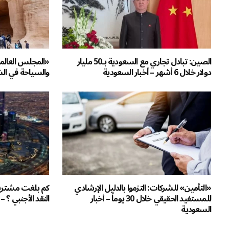
الصين: تبادل تجاري مع السعودية بـ50 مليار
«المجلس العالمي
دولار خلال 6 أشهر – أخبار السعودية
والسياحة في الش
«التأمين» للشركات: التزموا بالدليل الإرشادي
كم بلغت مشتري
للمستفيد الحقيقي خلال 30 يوماً – أخبار
النقد الأجنبي ؟ –
السعودية