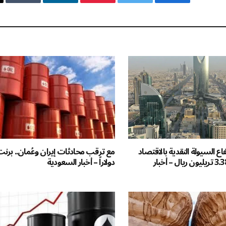
فيسبوك
تويتر
بينتيريست
لينكدإن
Tumblr
6%.. ارتفاع السيولة النقدية بالاقتصاد
السعودي إلى 3.382 تريليون ريال – أخبار
دولاراً – أخبار السعودية