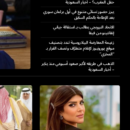
حفل المغرب؟ – أخبار السعودية
يبرز حضور نسائي متنوع في أول برلمان سوري
بعد الإطاحة بالحكم السابق
الاتحاد النرويجي يطالب بـ استقالة جياني
إنفانتينو من فيفا
زعيمة المعارضة البيلاروسية تندد بتصنيف
موقع يورونيوز كإعلام متطرّف وتصف القرار بـ
“المخزي”
الذهب في طريقه لأكبر صعود أسبوعي منذ يناير
– أخبار السعودية