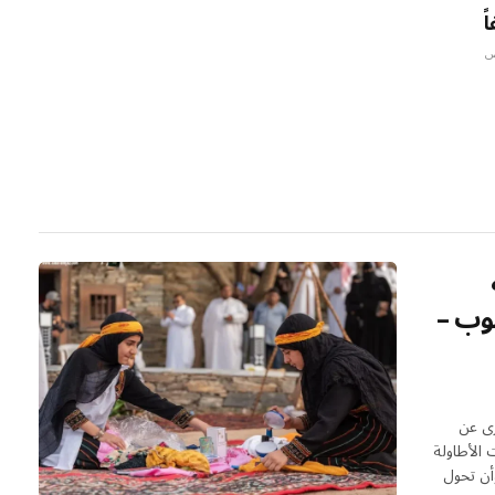
ً
نوب –
رى عن
 الأطاولة
وأن تحول