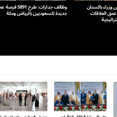
س وزراء باكستان
وظائف جدارات: طرح 5891 فر
مق العلاقات
جديدة للسعوديين بالرياض ومكة
راتيجية
بإشراف وزارة الطاقة.. اتفاقيات
«عرش الحرف».. مقتنيات نادرة