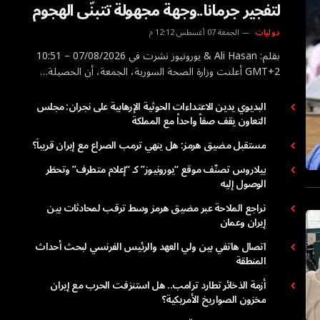
لتفجير جرمانا..وجهة مجهولة تتبنّى الهجوم
دوليات
الجمعة 07 أغسطس 12:12 م
بقلم: Ali Hasan & يورونيوز نشرت في 07/08/2026 – 10:51
GMT+2 أعلنت وزارة الصحة السورية، الجمعة، أن الحصيلة…
البديوي يدين الاعتداءات الحوثية الإرهابية على نجران: مجلس
التعاون يقف صفاً واحداً مع المملكة
مستقبل مضيق هرمز: هل ينهي ترمب الصراع مع إيران قريباً؟
بيلاروس تصنّف موقع “يورونيوز” كـ “إعلام متطرف” وتحظر
الوصول إليه
تراجع الملاحة عبر مضيق هرمز وسط ترقب لمحادثات بين
إيران وعمان
اتصال هاتفي بين ولي العهد والرئيس الفرنسي لبحث أحداث
المنطقة
أزمة الذخائر تطارد ترامب.. هل استنزفت الحرب مع إيران
مخزون الصواريخ الأمريكية؟