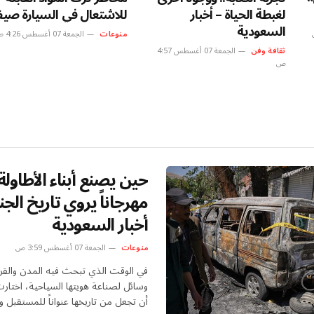
لغبطة الحياة – أخبار
للاشتعال في السيارة صيفا
السعودية
منوعات
الجمعة 07 أغسطس 4:26 ص
ثقافة وفن
الجمعة 07 أغسطس 4:57
ص
حين يصنع أبناء الأطاولة
مهرجاناً يروي تاريخ الج
أخبار السعودية
منوعات
الجمعة 07 أغسطس 3:59 ص
في الوقت الذي تبحث فيه المدن والق
وسائل لصناعة هويتها السياحية، اختارت
أن تجعل من تاريخها عنواناً للمستقبل 