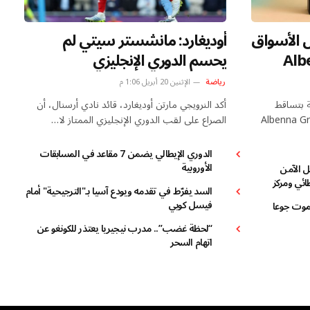
PP405 يدخل الأسواق
أوديغارد: مانشستر سيتي لم
Alben
يحسم الدوري الإنجليزي
مية في فهم
رياضة
الإثنين 20 أبريل 1:06 م
ة بتساقط
أكد النرويجي مارتن أوديغارد، قائد نادي أرسنال، أن
 الوراثي، تأتي شركة Albenna Group
الصراع على لقب الدوري الإنجليزي الممتاز لا…
الدوري الإيطالي يضمن 7 مقاعد في المسابقات
الأوروبية
ل الآمن
طائي ومركز
السد يفرّط في تقدمه ويودع آسيا بـ"الترجيحية" أمام
فيسل كوبي
موت جوعا
“لحظة غضب”.. مدرب نيجيريا يعتذر للكونغو عن
اتهام السحر