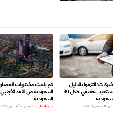
تراثها إلى مشروع مجتمعي يلتقي حوله ا
وخلال 9 سنوات، لم يعد مهرجان الأطاو
مجرد مناسبة موسمية، بل أصبح قصة 
يشار إليها بوصفها واحدة من أجمل…
المؤشر يفقد 75 نقطة.. التداولات 5.6
الذهب يواصل الصعود لأع
أخبار السعودية
في 7 أسابيع – أخبار السعودية
أغسطس 6:48 م
مال وأعمال
الخميس 06 أغسطس 12:42 م