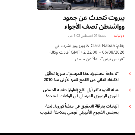
بيروت تتحدث عن جمود
وواشنطن تصف الأجواء
بـ”الإيجابية”.. إلى أين وصلت
دوليات
الجمعة 07 أغسطس 3:03 ص
مفاوضات روما؟
بقلم: Clara Nabaa & يورونيوز نشرت في
06/08/2026 – 22:00 GMT+2 أفادت وكالة
“فرانس برس”، نقلاً عن مصدر…
“لا حاجة للاستيراد هذا الموسم”.. سوريا تحقّق
الاكتفاء الذاتي من القمح للمرة الأولى منذ 2010
هيئة الأدوية تقر أول لقاح إنفلونزا بتقنية الحمض
النووي الريبوزي المرسال في الولايات المتحدة
اتهامات بعرقلة التحقيق في منشأ كورونا.. لجنة
بمجلس الشيوخ الأميركي توصي بملاحقة الطبيب
أنتوني فاوتشي