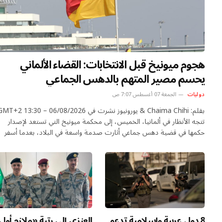
هجوم ميونيخ قبل الانتخابات: القضاء الألماني
يحسم مصير المتهم بالدهس الجماعي
دوليات
الجمعة 07 أغسطس 7:07 ص
بقلم: Chaima Chihi & يورونيوز نشرت في 06/08/2026 – 13:30
تتجه الأنظار في ألمانيا، الخميس، إلى محكمة ميونيخ التي تستعد لإصدار
حكمها في قضية دهس جماعي أثارت صدمة واسعة في البلاد، بعدما أسفر
الهجوم عن مقتل طفلة تبلغ عامين ووالدتها وإصابة عشرات الأشخاص، قبل
أيام من الانتخابات العامة عام 2025. اعلان اعلان…
8 دول عربية وإسلامية تدعو
العنزي إلى رتبة «ملازم أول