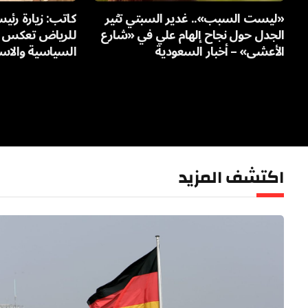
«ليست السبب».. غدير السبتي تثير
كاتب: زيارة رئي
الجدل حول نجاح إلهام علي في «شارع
للرياض تعكس ع
الأعشى» – أخبار السعودية
السياسية والاست
اكتشف المزيد