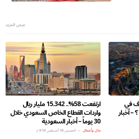
لجميع.
لة التراثي
نجاح
عرض المزيد
لى مستوى
الذهب يصعد مع تراجع الدولار وترقب
تحركات الفيدرالي – أخبار السعودية
مال وأعمال
الخميس 06 أغسطس 6:36 ص