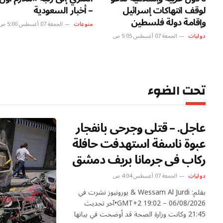
لوقف انتهاكات إسرائيل
– أخبار السعودية
وإقامة دولة فلسطين
منوعات
الجمعة 07 أغسطس 5:00 ص
دوليات
الجمعة 07 أغسطس 5:05 ص
تحت الضوء
عاجل. – قتلى وجرحى بانفجار
عبوة ناسفة استهدفت حافلة
ركاب في جرمانا بريف دمشق
دوليات
الجمعة 07 أغسطس 4:04 ص
بقلم: Wessam Al Jurdi & يورونيوز نشرت في
06/08/2026 – 19:02 GMT+2•آخر تحديث
21:45 وكانت وزارة الصحة قد أوضحت في بيانها