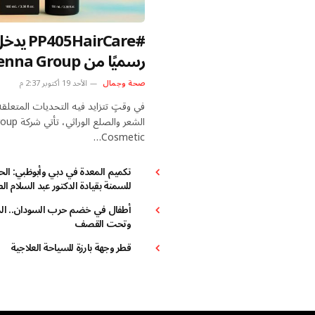
#HairCare
رسميًا من na Group
Cosmetic: طفرة عل
صحة وجمال
الأحد 19 أكتوبر 2:37 م
آلية نمو الشعر
في وقتٍ تتزايد فيه التحديات المتعلق
الشعر والصلع
Cosmetic…
تكميم المعدة في دبي وأبوظبي: الح
للسمنة بقيادة الدكتور عبد السلام ال
الطائي
أطفال في خضم حرب السودان.. ال
وتحت القصف
قطر وجهة بارزة للسياحة العلاجية