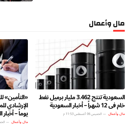
الأول أن هناك أشلاء بشرية يجري التعامل معها
من قبل فرق الطب الشرعي وفق الأصول
المعتمدة، تمهيدًا لاستكمال عمليات التحقق من
الهويات وتحديد الحصيلة النهائية للضحايا. اعلان
مال وأعمال
اعلان وكان انفجار ناجم عن…
«أومودا 4» قادمة إلى السعودية وفي
جعبتها رؤية جديدة للتنقل الذكي
مليار ريال – 
للسائقين الشباب – أخبار السعودية
مال وأعمال
الخميس 06 
مال وأعمال
الخميس 06 أغسطس 7:49 م