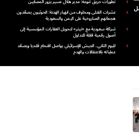
تطورات حريق تنومة: مدير هلال عسير يزور المصابين
صة عمل
عشرات القتلى ومخاوف من انهيار الهدنة: الحوثيون يصعّدون
هجماتهم الصاروخية على اليمن والسعودية
شراكة سعودية مع «تيثر» لتحويل العقارات المؤسسية إلى
أصول رقمية قابلة للتداول
لليوم الثاني.. الجيش الإسرائيلي يواصل اقتحام قلنديا ويصعّد
عملياته بالاعتقالات والهدم