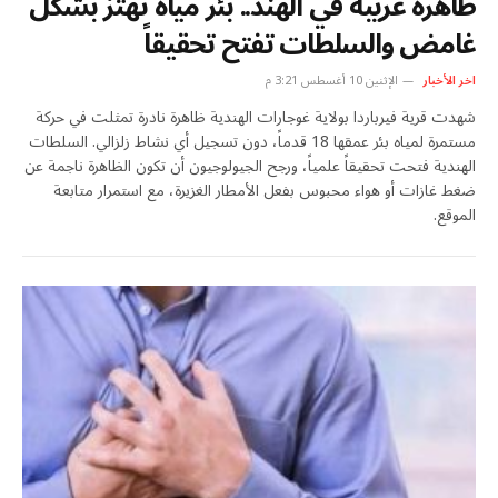
ظاهرة غريبة في الهند.. بئر مياه تهتز بشكل
غامض والسلطات تفتح تحقيقاً
اخر الأخبار
الإثنين 10 أغسطس 3:21 م
شهدت قرية فيرباردا بولاية غوجارات الهندية ظاهرة نادرة تمثلت في حركة
مستمرة لمياه بئر عمقها 18 قدماً، دون تسجيل أي نشاط زلزالي. السلطات
الهندية فتحت تحقيقاً علمياً، ورجح الجيولوجيون أن تكون الظاهرة ناجمة عن
ضغط غازات أو هواء محبوس بفعل الأمطار الغزيرة، مع استمرار متابعة
الموقع.