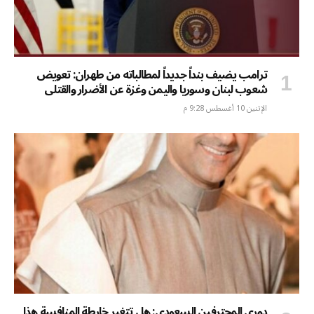
ترامب يضيف بنداً جديداً لمطالباته من طهران: تعويض
شعوب لبنان وسوريا واليمن وغزة عن الأضرار والقتلى
الإثنين 10 أغسطس 9:28 م
دوري المحترفين السعودي: هل تتغير خارطة المنافسة هذا