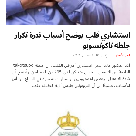
استشاري قلب يوضح أسباب ندرة تكرار
جلطة تاكوتسوبو
اخر الأخبار
الإثنين 10 أغسطس 2:20 م
أكد الدكتور خالد النمر، استشاري أمراض القلب، أن جلطة takotsubo
الناتجة عن الانفعال النفسي لا تتكرر لدى 95٪ من المصابين. وأوضح أن
شدة الانفعال، ونقص الاستروجين، ومسارات عصبية في الدماغ من أبرز
الأسباب، مشيرًا إلى أن التروبونين يقيس أذية العضلة فقط.