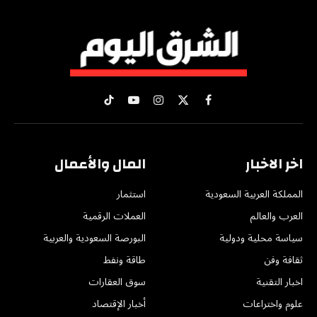
X
فيسبوك
الانستغرام
يوتيوب
تيكتوك
(Twitter)
اخر الاخبار
المال والأعمال
المملكة العربية السعودية
استثمار
العرب والعالم
العملات الرقمية
سياسة محلية ودولية
البورصة السعودية والعربية
ثقافة وفن
طاقة ونفط
اخبار التقنية
سوق العقارات
علوم واختراعات
أخبار الإقتصاد