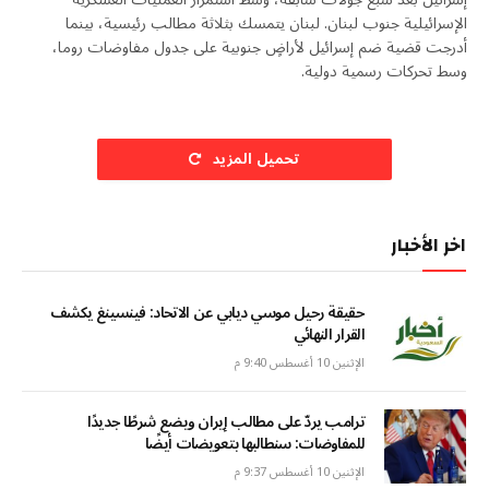
الإسرائيلية جنوب لبنان. لبنان يتمسك بثلاثة مطالب رئيسية، بينما
أدرجت قضية ضم إسرائيل لأراضٍ جنوبية على جدول مفاوضات روما،
وسط تحركات رسمية دولية.
تحميل المزيد
اخر الأخبار
حقيقة رحيل موسي ديابي عن الاتحاد: فينسينغ يكشف
القرار النهائي
الإثنين 10 أغسطس 9:40 م
ترامب يردّ على مطالب إيران ويضع شرطًا جديدًا
للمفاوضات: سنطالبها بتعويضات أيضًا
الإثنين 10 أغسطس 9:37 م