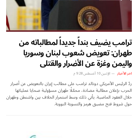
ترامب يضيف بنداً جديداً لمطالباته من
طهران: تعويض شعوب لبنان وسوريا
واليمن وغزة عن الأضرار والقتلى
اخر الأخبار
الإثنين 10 أغسطس 9:28 م
ردّ الرئيس الأمريكي دونالد ترامب على مطالب إيران بالتعويض عن أضرار
الحرب بإعلان مطالبة مضادة، محمّلًا طهران مسؤولية ضحايا عملياتها
خلال العقود الماضية. يأتي ذلك وسط استمرار الخلاف بين واشنطن وطهران
حول شروط فتح مضيق هرمز والتسوية النووية.