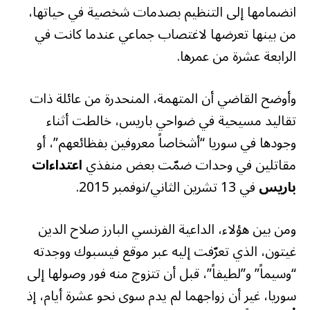
انضمامها إلى التنظيم بصدمات شخصية في حياتها،
من بينها تعرضها لاغتصاب جماعي عندما كانت في
الرابعة عشرة من عمرها.
وأوضح القاضي أن المتهمة، المنحدرة من عائلة ذات
تقاليد مسيحية في ضواحي باريس، خالطت أثناء
وجودها في سوريا “أشخاصاً معروفين بفظائعهم”، أو
مقاتلين في وحدات ضمّت بعض منفذي
اعتداءات
باريس
في 13 تشرين الثاني/نوفمبر 2015.
ومن بين هؤلاء، الداعية الفرنسي البارز صلاح الدين
غيتون، الذي تعرّفت إليه عبر موقع فيسبوك ووجدته
“وسيماً” و”لطيفاً”، قبل أن تتزوج منه فور وصولها إلى
سوريا، غير أن زواجهما لم يدم سوى نحو عشرة أيام، إذ