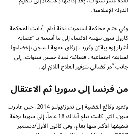
لمدة عشر سنوات، بعد إدانتها بالانتماء إلى تنظيم
الدولة الإسلامية.
وفي ختام محاكمة استمرت ثلاثة أيام، أدانت المحكمة
كارول سون بتهمة الانتماء إلى ما أسمته بـ “عصابة
أشرار إرهابية”ن وقررت إرفاق عقوبة السجن بإخضاعها
لمتابعة اجتماعية ـ قضائية لمدة خمس سنوات، إلى
جانب أمر قضائي بتوفير العلاج اللازم لها.
من فرنسا إلى سوريا ثم الاعتقال
وتعود وقائع القضية إلى تموز/يوليو 2014، حين غادرت
سون، التي كانت تبلغ آنذاك 18 عاماً، إلى سوريا برفقة
شقيقها الأكبر منها بعام، وفي كانون الأول/ديسمبر