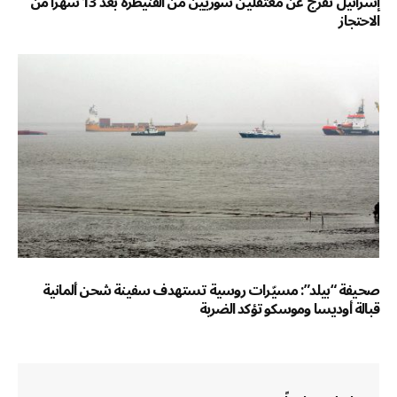
إسرائيل تفرج عن معتقلين سوريين من القنيطرة بعد 13 شهراً من
الاحتجاز
صحيفة “بيلد”: مسيّرات روسية تستهدف سفينة شحن ألمانية
قبالة أوديسا وموسكو تؤكد الضربة