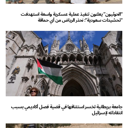
“الحوثيون” يعلنون تنفيذ عملية عسكرية واسعة استهدفت
“تحشيدات سعودية”: نحذر الرياض من أي حماقة
جامعة بريطانية تخسر استئنافها في قضية فصل أكاديمي بسبب
انتقاداته لإسرائيل