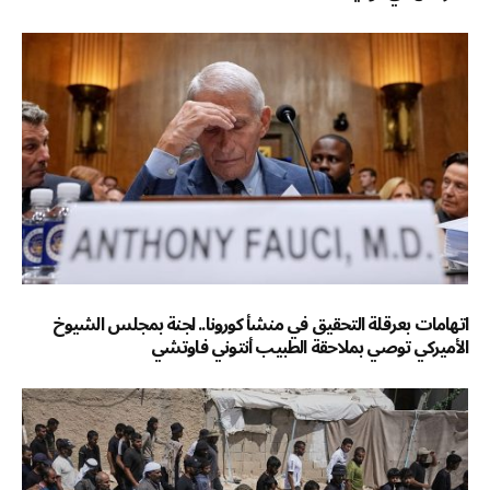
اتهامات بعرقلة التحقيق في منشأ كورونا.. لجنة بمجلس الشيوخ
الأميركي توصي بملاحقة الطبيب أنتوني فاوتشي