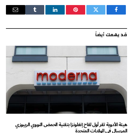
فيسبوك
تويتر
بينتيريست
لينكدإن
Tumblr
البريد
الإلكترو
قد يهمك أيضاً
هيئة الأدوية تقر أول لقاح إنفلونزا بتقنية الحمض النووي الريبوزي
المرسال في الولايات المتحدة