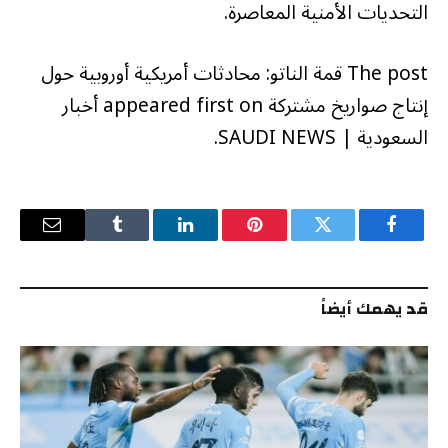
التحديات الأمنية المعاصرة.
The post قمة الناتو: محادثات أمريكية أوروبية حول
إنتاج صواريخ مشتركة appeared first on أخبار
السعودية | SAUDI NEWS.
فيسبوك
تويتر
بينتيريست
لينكدإن
Tumblr
البريد
الإلكترو
قد يهمك أيضاً