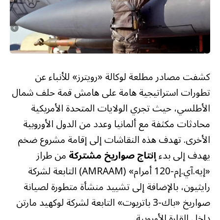
كشفت مصادر مطلعة لوكالة «رويترز» للأنباء عن
تطورات استراتيجية هامة على هامش قمة حلف شمال
الأطلسي، حيث تجري الولايات المتحدة الأمريكية
محادثات مكثفة مع ألمانيا وعدد من الدول الأوروبية
الأخرى. تهدف هذه النقاشات إلى إقامة مشروع ضخم
يهدف إلى بدء
إنتاج صواريخ مشتركة
من طراز
«إيه.آي.إم-120 أمرام» (AMRAAM) التابعة لشركة
رايثيون، بالإضافة إلى تشييد منشأة متطورة لصيانة
صواريخ «باك-3 باتريوت» التابعة لشركة لوكهيد مارتن
داخل القارة الأوروبية.