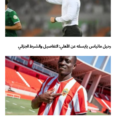
رحيل ماتياس يايسله عن الأهلي: التفاصيل والشرط الجزائي