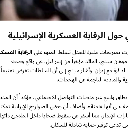
ول الرقابة العسكرية الإسرائيلية
رزت تصريحات مثيرة للجدل تسلط الضوء على
الرقابة العسكر
هان سينج، العائد مؤخراً من إسرائيل، عن واقع وصفه
دائرة مع إيران. وأشار سينج إلى أن السلطات تفرض تعتيماً
ية والمادية الناجمة عن الهجمات.
طاق واسع عبر منصات التواصل الاجتماعي، مؤكداً أن المدن
ة على أنها «آمنة». وأضاف أن بعض الصواريخ الإيرانية تمك
رات الإنذار، مما أسفر عن سقوط ضحايا داخل الملاجئ ذاتها،
تي تدعي توفير حماية شاملة للسكان.