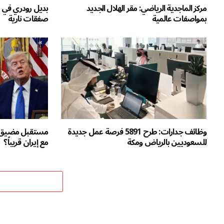
مركز الماجدية الرياضي: مقر الهلال الجديد
بديل رودري في 
بمواصفات عالمية
صفقات نارية
وظائف جدارات: طرح 5891 فرصة عمل جديدة
مستقبل مضيق ه
للسعوديين بالرياض ومكة
مع إيران قريباً؟