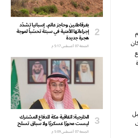
بفرقاطتين وحاجز عائم.. إسبانيا تشدّد
إجراءاتها الأمنية في سبتة تحسّباً لموجة
م
هجرة جديدة
ان
الجمعة 07 أغسطس 5:17 م
ع
يل
الخارجية: اتفاقية مكة للدفاع المشترك
ت
ليست محورًا عسكريًا ولا سباق تسلح
الجمعة 07 أغسطس 5:09 م