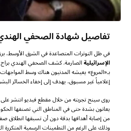
تفاصيل شهادة الصحفي الهندي ح
في ظل التوترات المتصاعدة في الشرق الأوسط، ب
الإسرائيلية
الصارمة. كشف الصحفي الهندي براج مو
بـ«المروع» يعيشه المدنيون هناك وسط المواجهات ال
إعلامياً غير مسبوق، يهدف إلى إخفاء الخسائر البشر
روى سينج تجربته من خلال مقطع فيديو انتشر على ن
يعانون بشدة حتى في المناطق التي تصنفها الحكوم
من إصابة أهدافها بدقة دون أن تسبقها انطلاق صفا
وذلك على الرغم من التطمينات الرسمية المتكررة ال