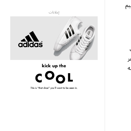
يم
إعلانات
ر
ه