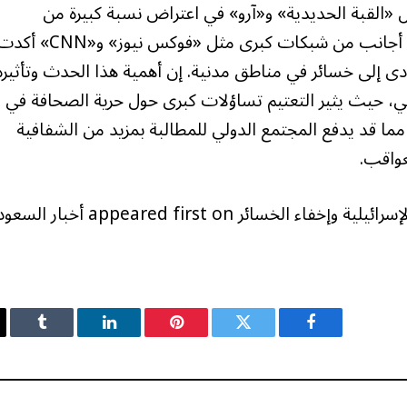
ل «القبة الحديدية» و«آرو» في اعتراض نسبة كبيرة من
الصواريخ، إلا أن تقارير إعلامية وشهادات لصحفيين أجانب من شبكات كبرى مثل «فوكس نيوز» و«CNN
ى إلى خسائر في مناطق مدنية. إن أهمية هذا الحدث وتأثيره
لي، حيث يثير التعتيم تساؤلات كبرى حول حرية الصحافة في
 مما قد يدفع المجتمع الدولي للمطالبة بمزيد من الشفافية
واقب.
The post صحفي هندي يفضح الرقابة العسكرية الإسرائيلية وإخفاء الخسائر peared first on
فيسبوك
تويتر
بينتيريست
لينكدإن
Tumblr