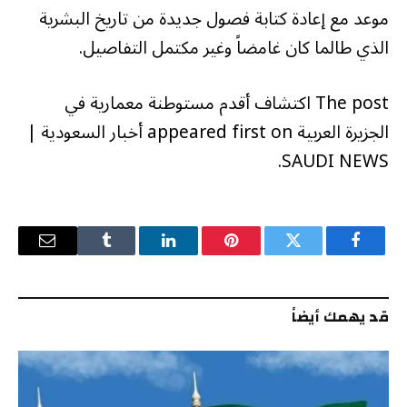
موعد مع إعادة كتابة فصول جديدة من تاريخ البشرية
الذي طالما كان غامضاً وغير مكتمل التفاصيل.
The post اكتشاف أقدم مستوطنة معمارية في
الجزيرة العربية appeared first on أخبار السعودية |
SAUDI NEWS.
فيسبوك
تويتر
بينتيريست
لينكدإن
Tumblr
البريد
الإلكترو
قد يهمك أيضاً