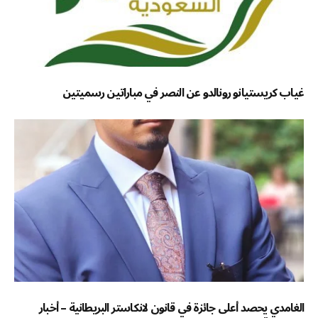
غياب كريستيانو رونالدو عن النصر في مباراتين رسميتين
الغامدي يحصد أعلى جائزة في قانون لانكاستر البريطانية – أخبار