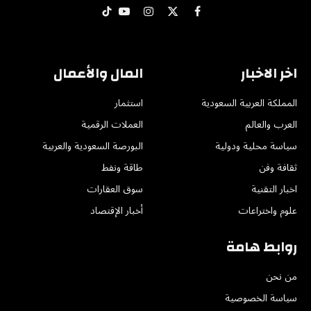
X
فيسبوك
الانستغرام
يوتيوب
تيكتوك
(Twitter)
اخر الاخبار
المال والأعمال
المملكة العربية السعودية
استثمار
العرب والعالم
العملات الرقمية
سياسة محلية ودولية
البورصة السعودية والعربية
ثقافة وفن
طاقة ونفط
اخبار التقنية
سوق العقارات
علوم واختراعات
أخبار الإقتصاد
روابط هامة
من نحن
سياسة الخصوصية