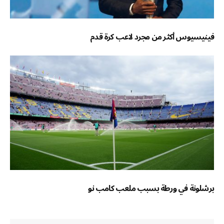
فينيسيوس أكثر من مجرد لاعب كرة قدم
برشلونة في ورطة بسبب ملعب كامب نو