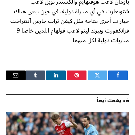
باومان لاعب هوفنهايم وألكسندر نوبل لاعب
شتوتغارت في أي مباراة دولية، في حين تبقى هناك
خيارات أخرى متاحة مثل كيفن تراب حارس آينتراخت
فرانكفورت وبيرند لينو لاعب فولهام اللذين خاضا 9
مباريات دولية لكل منهما.
فيسبوك
تويتر
بينتيريست
لينكدإن
Tumblr
البريد
الإلكترو
قد يهمك أيضاً