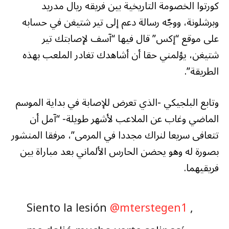
كورتوا الخصومة التاريخية بين فريقه ريال مدريد
وبرشلونة، ووجّه رسالة دعم إلى تير شتيغن في حسابه
على موقع “إكس” قال فيها “آسف لإصابتك تير
شتيغن، يؤلمني حقا أن أشاهدك تغادر الملعب بهذه
الطريقة”.
وتابع البلجيكي -الذي تعرض للإصابة في بداية الموسم
الماضي وغاب عن الملاعب لأشهر طويلة- “آمل أن
تتعافى سريعا لنراك مجددا في المرمى”، مرفقا المنشور
بصورة له وهو يحضن الحارس الألماني بعد مباراة بين
فريقيهما.
Siento la lesión
@mterstegen1
,