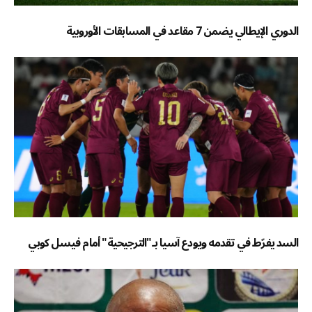
الدوري الإيطالي يضمن 7 مقاعد في المسابقات الأوروبية
السد يفرّط في تقدمه ويودع آسيا بـ"الترجيحية" أمام فيسل كوبي