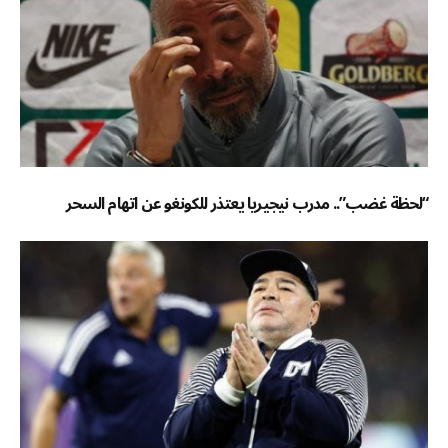
“لحظة غضب”.. مدرب نيجيريا يعتذر للكونغو عن اتهام السحر