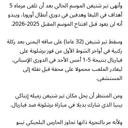
وأنهى تير شتيغن الموسم الحالي بعد أن تلقى مرماه 5
— beIN SPORTS (@beINSPORTS)
أهداف في الليغا وهدفين في دوري أبطال أوروبا، ويبدو
أنه لن يعود قبل افتتاح الموسم المقبل 2025-2026.
September 22, 2024
وسقط تير شتيغن (32 عاما) على ساقه اليمنى بعد ركلة
ركنية في أواخر الشوط الأول من فوز برشلونة على
فياريال بنتيجة 5-1 أمس الأحد في الدوري الإسباني،
ليغادر الملعب محمولا على محفة قبل نقله إلى
المستشفى.
ومن المنتظر أن يحل مكان تير شتيغن زميله إيناكي
بينيا الذي شارك بديلا في مباراة برشلونة ضد فياريال.
ولأنه مر بالتجربة ذاتها تجاوز الحارس البلجيكي تيبو