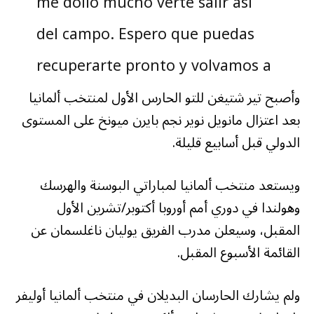
me dolió mucho verte salir así
del campo. Espero que puedas
recuperarte pronto y volvamos a
verte en la portería.
وأصبح تير شتيغن للتو الحارس الأول لمنتخب ألمانيا
بعد اعتزال مانويل نوير نجم بايرن ميونخ على المستوى
pic.twitter.com/4u72LkjnnH
الدولي قبل أسابيع قليلة.
— Thibaut Courtois
ويستعد منتخب ألمانيا لمباراتي البوسنة والهرسك
وهولندا في دوري أمم أوروبا أكتوبر/تشرين الأول
(@thibautcourtois)
September
المقبل، وسيعلن مدرب الفريق يوليان ناغلسمان عن
22, 2024
القائمة الأسبوع المقبل.
ولم يشارك الحارسان البديلان في منتخب ألمانيا أوليفر