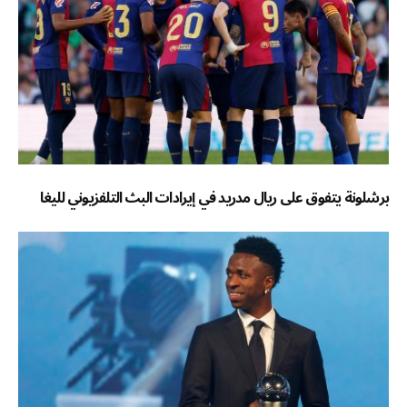
برشلونة يتفوق على ريال مدريد في إيرادات البث التلفزيوني لليغا