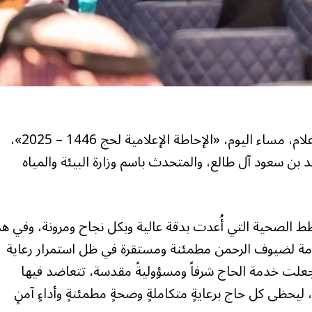
عقد مركز العمليات الإعلامي الموحد للحج بوزارة الإعلام، مساء اليوم، «الإحاطة الإعلامية لحج 1446 – 2025»،
ن سعود آل طالع، والمتحدث باسم وزارة البيئة والمياه
ط الصحية التي أُعدت بدقة عالية وبكل نجاح ومرونة، وفي هذ
عامة لضيوف الرحمن مطمئنة ومستقرة في ظل استمرار رعاية
جعلت خدمة الحاج شرفاً ومسؤوليةً مقدسة، تتعاضد فيها
ليحظى كل حاج برعايةٍ متكاملةٍ وصحةٍ مطمئنةٍ وأداءٍ آمنٍ