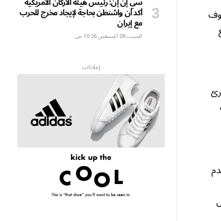
سي إن إن: رئيس هيئة الأركان الأمريكية
أكد أن واشنطن بحاجة لإيجاد مخرج للحرب
يوف
مع إيران
السبت 08 أغسطس 10:26 ص
إعلانات
رئ
ة
دم
ل