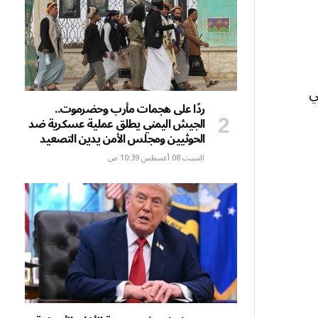
ي
ردًا على هجمات مأرب وحضرموت..
الجيش اليمني يطلق عملية عسكرية ضد
الحوثيين ومجلس الأمن يدين التصعيد
السبت 08 أغسطس 10:39 ص