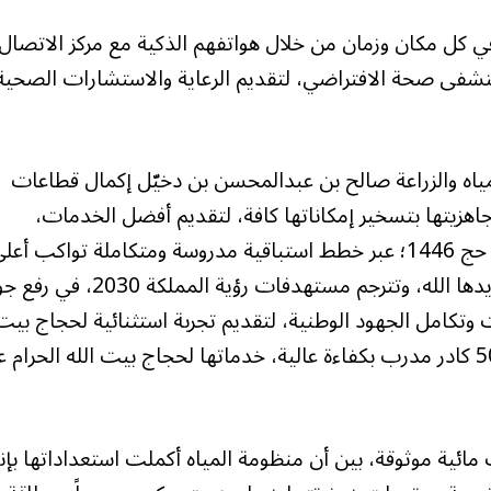
 كل مكان وزمان من خلال هواتفهم الذكية مع مركز الاتصال
ستشفى صحة الافتراضي، لتقديم الرعاية والاستشارات الصحية
مياه والزراعة صالح بن عبدالمحسن بن دخيّل إكمال قطاعات
، من خلال 12 ذراعاً تنفيذية، جاهزيتها بتسخير إمكاناتها كافة، لتقديم أفضل الخدمات،
وتسهيل أداء المناسك لضيوف الرحمن خلال موسم حج 1446؛ عبر خطط استباقية مدروسة ومتكاملة تواكب أع
معايير الجودة، وتعكس توجيهات القيادة الرشيدة -أيدها الله، وتترجم مستهدفات رؤية المم
وتكامل الجهود الوطنية، لتقديم تجربة استثنائية لحجاج بيت
الله الحرام، وتقدم المنظومة المتكاملة عبر نحو 5000 كادر مدرب بكفاءة عالية، خدماتها لحجاج بيت الله الحرا
مائية موثوقة، بين أن منظومة المياه أكملت استعداداتها بإن