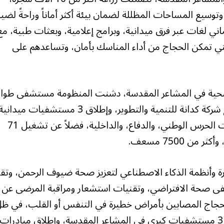
الرذاذ، وتوسيع المساحات المظللة لضمان بيئة أكثر أماناً وراحةً لض
ني لغات عبر فرق ميدانية، وبرامج إعلامية، وبعثات طبية، مع
ر الحقيبة التوعوية الصحية لموسم حج 1446 التي تمكن الحجاج من أداء المناسك بأمان، وتساعدهم على
الصحية في المشاعر المقدسة، دشنت المنظومة مستشفى طوا
جديداً في مشعر منى بسعة 200 سرير، بالتعاون مع شركة كدانة للتنمية والتطوير، وإطلاق 3 مستشفيات ميداني
إضافية بسعة تفوق 1200 سرير، بالشراكة مع وزارات الحرس الوطني، والدفاع، والداخلية، فضلاً عن تشغيل 71
رة وأنظمة الذكاء الاصطناعي لتعزيز صحة ضيوف الرحمن، وتق
فى صحة الافتراضي، وتقنيات استشعار ومراقبة المرضى عن
ECM» التي تنقذ أرواح الحجاج المصابين بأمراض خطيرة في التنفس أو القلب، في ظ
تعزيز الشراكة مع القطاع الخاص هذا العام بتشغيل 3 مستشفيات كبرى في المشاعر المقدسة، وإطلاق مبادرات