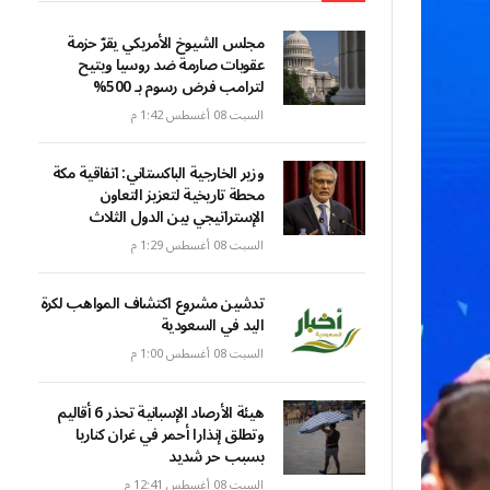
مجلس الشيوخ الأمريكي يقرّ حزمة
عقوبات صارمة ضد روسيا ويتيح
لترامب فرض رسوم بـ 500%
السبت 08 أغسطس 1:42 م
وزير الخارجية الباكستاني: اتفاقية مكة
محطة تاريخية لتعزيز التعاون
الإستراتيجي بين الدول الثلاث
السبت 08 أغسطس 1:29 م
تدشين مشروع اكتشاف المواهب لكرة
اليد في السعودية
السبت 08 أغسطس 1:00 م
هيئة الأرصاد الإسبانية تحذر 6 أقاليم
وتطلق إنذارا أحمر في غران كناريا
بسبب حر شديد
السبت 08 أغسطس 12:41 م