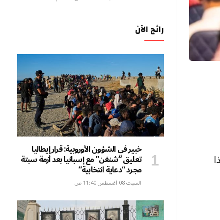
رائج الآن
خبير في الشؤون الأوروبية: قرار إيطاليا
ا
تعليق “شنغن” مع إسبانيا بعد أزمة سبتة
مجرد “دعاية انتخابية”
السبت 08 أغسطس 11:40 ص