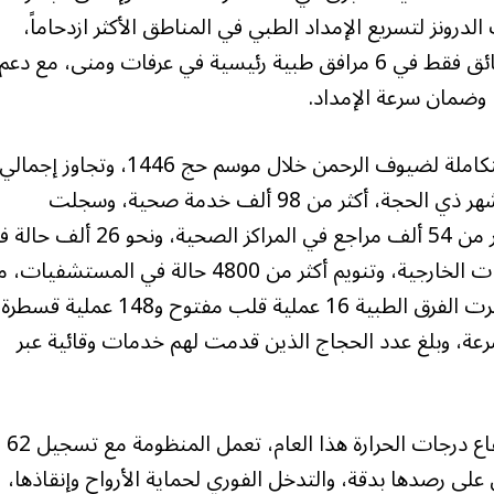
 الدرونز لتسريع الإمداد الطبي في المناطق الأكثر ازدحاماً،
لتقلص زمن توصيل الأدوية من ساعة إلى نحو 5 دقائق فقط في 6 مرافق طبية رئيسية في عرفات ومنى، مع دعم
، وضمان سرعة الإمداد.
وأبرز مواصلة المنظومة الصحية تقديم خدماتها المتكاملة لضيوف الرحمن خلال موسم حج 1446، وتجاوز إجمالي
الخدمات الصحية المقدمة، حتى اليوم السابع من شهر ذي الحجة، أكثر من 98 ألف خدمة صحية، وسجلت
الإحصاءات الصحية منذ بداية الموسم استقبال أكثر من 54 ألف مراجع في المراكز الصحية، ونحو 
أقسام الطوارئ، إلى جانب 1326 مراجعاً في العيادات الخارجية، وتنويم أكثر من 4800 حالة في المس
2156 حالة استدعت الرعاية في العناية المركزة، وأجرت الفرق الطبية 16 عملية قلب مفتوح و148 عملية قسطرة
حراري بكفاءة وسرعة، وبلغ عدد الحجاج الذين قدمت لهم خدمات وقائية عبر
ولفت الانتباه إلى أنه مع التحدي الكبير؛ بسبب ارتفاع درجات الحرارة هذا العام، تعمل المنظومة مع تسجيل 62
 اليوم فقط، والعمل على رصدها بدقة، والتدخل الفوري لحماية الأرواح وإنقاذها،