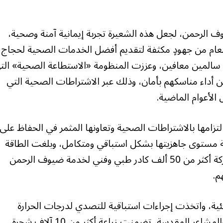
 الرحمن، لجعل هذه الشعيرة تجربة إيمانية آمنة وصحية،
لعام من جهودٍ مكثفة لتقديم أفضل الخدمات الصحية لحجاج
م سالمين معافين، وعززت المنظومة «الاستطاعة الصحية» الت
ن أداء مناسكهم بأمان، وذلك عبر الاشتراطات الصحية التي
الأعوام الماضية.
تزامها بالاشتراطات الصحية وتعاونها المثمر في الحفاظ على
ية مستوى جاهزيتها بشكل استباقي ومتكامل، وبلغت الطاقة
السريرية نسبة 60% زيادةً عن العام الماضي، بمشاركة أكثر من 50 ألف كادر طبي وفني لخدمة ضيوف الرحمن
م.
ئية، واتخذت إجراءات استباقية للتصدي لدرجات الحرارة
المرتفعة بالتعاون مع الهيئة الملكية لمكة المكرمة والمشاعر المقدسة، تضمنت زراعة أكثر من 10 آلاف شجرة،