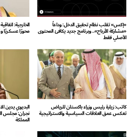
«إكس» تقلب نظام تحقيق الدخل: وداعاً
الخارجية: اتفاق
«مشاركة الأرباح».. وبرنامج جديد يكافئ المحتوى
محورًا عسكريًا 
الأصلي فقط
كاتب: زيارة رئيس وزراء باكستان للرياض
البديوي يدين الا
تعكس عمق العلاقات السياسية والاستراتيجية
نجران: مجلس الت
المملكة