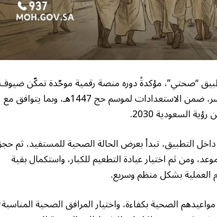
بيق “صحتي”، مؤكدةً دوره منصة رقمية موحّدة تمكّن ضيوف
الرحمن من استكمال إجراءاتهم الصحية بسهولة ويسر، ضمن الاستعدادات لموسم حج 1447هـ، وبما يتوافق مع
ة السعودية 2030.
ة داخل التطبيق، تبدأ بعرض الحالة الصحية للمستفيد، ثم حجز
وعد، ومن ثم اختيار عيادة التطعيم للكبار، واستكمال بقية
م العملية بشكل منظم وسريع.
اعيدهم الصحية بكفاءة، واختيار المرافق الصحية المناسبة؛