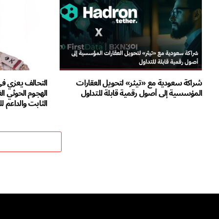
شراكة سعودية مع «تيثر» لتحويل العقارات
التحالف يعزي ف
المؤسسية إلى أصول رقمية قابلة للتداول
الهجوم الحوثي ال
الثابت والداعم 