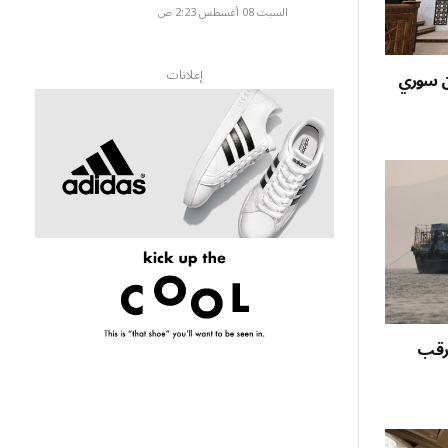
السبت 08 أغسطس 2:23 ص
إعلانات
ان سوري
ترقب