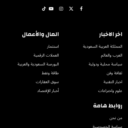
X
فيسبوك
الانستغرام
يوتيوب
تيكتوك
(Twitter)
اخر الاخبار
المال والأعمال
المملكة العربية السعودية
استثمار
العرب والعالم
العملات الرقمية
سياسة محلية ودولية
البورصة السعودية والعربية
ثقافة وفن
طاقة ونفط
اخبار التقنية
سوق العقارات
علوم واختراعات
أخبار الإقتصاد
روابط هامة
من نحن
سياسة الخصوصية