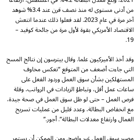
2021، وبلغ معدل البطالة 4.2% في أغسطس، ارتفاعًا
من أدنى مستوى له منذ نصف قرن عند 3.4% شوهد
آخر مرة في عام 2023. لقد فعلوا ذلك عندما انتعش
الاقتصاد الأمريكي بقوة لأول مرة من جائحة كوفيد –
19.
وقد أخذ الأميركيون علما. وقال بيترسون إن نتائج المسح
التي جاءت أضعف من المتوقع “تعكس مخاوف
المستهلكين بشأن سوق العمل وردود الفعل على
ساعات عمل أقل، وتباطؤ الزيادات في الرواتب، وقلة
فرص العمل – حتى لو ظل سوق العمل في صحة جيدة،
مع انخفاض البطالة، وعدد قليل من عمليات تسريح
العمال وارتفاع معدلات البطالة”. أجور.”
مصير سوق العمل غير واضح. ومن الممكن أن يستمر