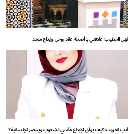
نهى الخطيب: علاقتي بـ أصيلة عقد روحي وإبداع ممتد
أدب الحروب: كيف يوثق الإبداع مآسي الشعوب وينتصر للإنسانية؟