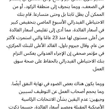
في الضعف، وربما ينجرف إلى منطقة الركود، أو من
الممكن أن يظل ثابتا بل وحتى متسارعا. قام بنك
الاحتياطي الفيدرالي الأسبوع الماضي بتخفيض كبير
في أسعار الفائدة، مما أدى إلى تقليص أسعار الفائدة
من أعلى مستوى لها منذ 23 عامًا والتي استمرت لأكثر
من عام. وقال جيروم باول، القائد الأعلى للبنك المركزي،
في مؤتمر صحفي إن الإجراء العدواني يعكس التزام
بنك الاحتياطي الفيدرالي بالحفاظ على صحة سوق
العمل.
وربما يكون هناك بعض الضوء في نهاية النفق أيضًا.
ربما يحجم أصحاب العمل عن التوظيف لسببين
وجيهين: عدم اليقين بشأن الانتخابات الرئاسية
الأمريكية المقبلة ومصير أسعار الفائدة، حسبما ذكرت