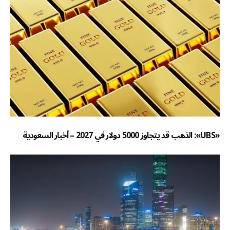
«UBS»: الذهب قد يتجاوز 5000 دولار في 2027 – أخبار السعودية