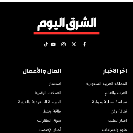
X
فيسبوك
الانستغرام
يوتيوب
تيكتوك
(Twitter)
اخر الاخبار
المال والأعمال
المملكة العربية السعودية
استثمار
العرب والعالم
العملات الرقمية
سياسة محلية ودولية
البورصة السعودية والعربية
ثقافة وفن
طاقة ونفط
اخبار التقنية
سوق العقارات
علوم واختراعات
أخبار الإقتصاد