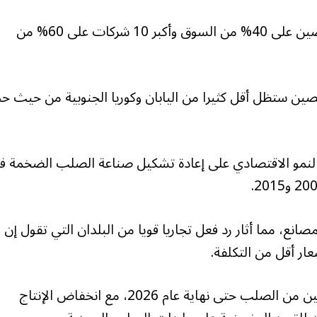
وتريد الحكومة استحواذ أكبر 5 شركات صلب في الصين على 40% من السوق وأكبر 10 شركات على 60% من
لصين ستظل أقل كثيرا من اليابان وكوريا الجنوبية من حيث ح
 النمو الاقتصادي على إعادة تشكيل صناعة الصلب الضخمة ف
نع، مما أثار رد فعل تجاريا قويا من البلدان التي تقول إن
ار أقل من التكلفة.
ومع ذلك، من غير المرجح أن تنخفض صادرات الصين من الصلب حتى نهاية عام 2026، مع انخفاض الإنتاج