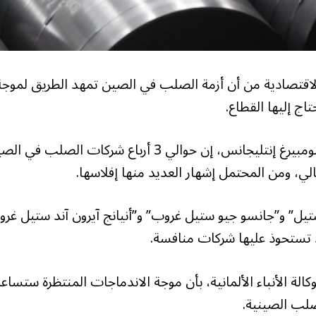
 الاقتصادية من أن أزمة الصلب في الصين تمهد الطريق لموجة
ج إليها القطاع.
وقالت ميشيلي ليونغ، وهي من كبار المحللين في بلومبيرغ إنتليجانس، إن حوالي 3 أرباع شركات الصلب 
ي، ومن المحتمل إشهار العديد منها إفلاسها.
تيل” و”جانسو جيو ستيل غروب” و”أنيانج آيرون آند ستيل غر
د تستحوذ عليها شركات منافسة.
الة الأنباء الألمانية، بأن موجة الاندماجات المنتظرة ستساع
صلب الصينية.