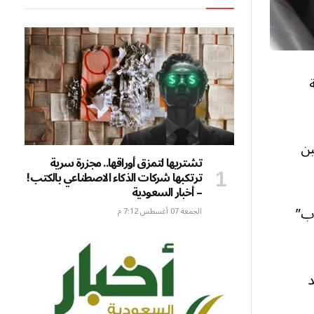
في الصين
تشتريها لتمزق أوراقها.. مجزرة سرية
ترتكبها شركات الذكاء الاصطناعي بالكتب!
– أخبار السعودية
وب”
الجمعة 07 أغسطس 7:12 م
د