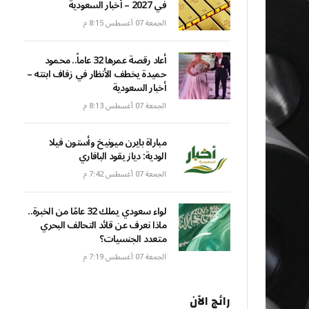
في 2027 – أخبار السعودية
الجمعة 07 أغسطس 8:15 م
أعاد رقصة عمرها 32 عاماً.. محمود
حميدة يخطف الأنظار في زفاف ابنته –
أخبار السعودية
الجمعة 07 أغسطس 8:13 م
مباراة بايرن ميونيخ وأستون فيلا
الودية: دياز يقود البافاري
الجمعة 07 أغسطس 7:42 م
لواء سعودي يملك 32 عامًا من الخبرة..
ماذا نعرف عن قائد التحالف البحري
متعدد الجنسيات؟
الجمعة 07 أغسطس 7:19 م
رائج الآن