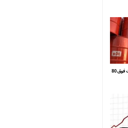
مع ترقب محادثات إيران وعُمان.. برنت فوق 80