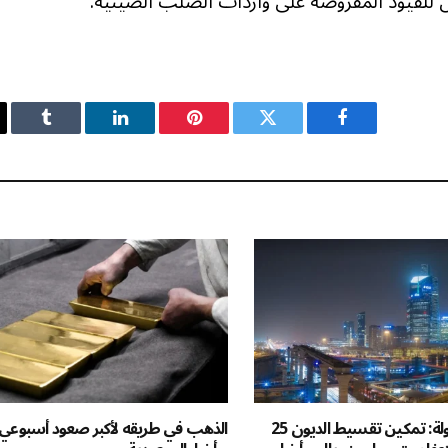
ن للقيود المفروضة على واردات الصلب الصينية.
فيسبوك
تويتر
بينتيريست
لينكدإن
Tumblr
نظام إيرادات الدولة: تمكين تقسيط الديون 25
الذهب في طريقه لأكبر صعود أسبوعي م