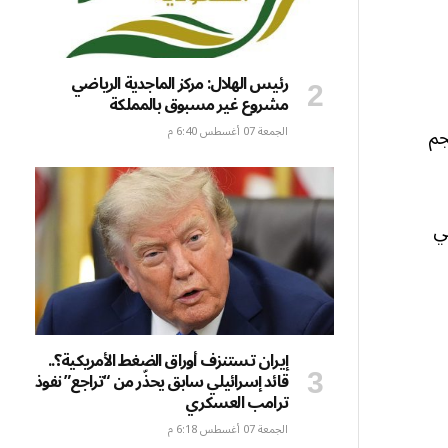
رئيس الهلال: مركز الماجدية الرياضي
مشروع غير مسبوق بالمملكة
جم
الجمعة 07 أغسطس 6:40 م
ي
إيران تستنزف أوراق الضغط الأمريكية؟..
قائد إسرائيلي سابق يحذّر من “تراجع” نفوذ
ترامب العسكري
الجمعة 07 أغسطس 6:18 م