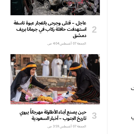
عاجل. – قتلى وجرحى بانفجار عبوة ناسفة
استهدفت حافلة ركاب في جرمانا بريف
دمشق
الجمعة 07 أغسطس 4:04 ص
% إلى 7.2 مليارات
حين يصنع أبناء الأطاولة مهرجاناً يروي
اضي
تاريخ الجنوب – أخبار السعودية
الجمعة 07 أغسطس 3:59 ص