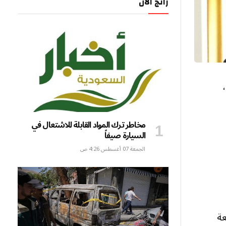
رائج الآن
س،
مخاطر ترك المواد القابلة للاشتعال في
السيارة صيفاً
الجمعة 07 أغسطس 4:26 ص
عة