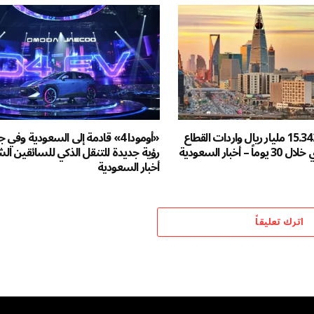
ارتفعت 58%.. 15.342 مليار ريال واردات القطاع
«أومودا 4» قادمة إلى السعودية وفي 
أخبار السعودية
رؤية جديدة للتنقل الذكي للسائقين ال
أخبار السعودية
اترك تعليقاً