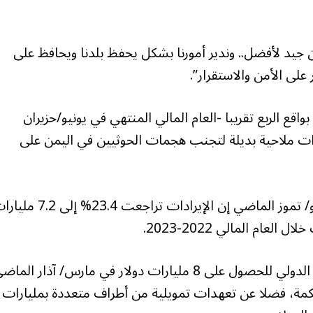
ن جيد لأفضل.. وندير أمورنا بشكل يحفظ بلدنا ويحافظ على
لى الأمن والاستقرار”.
قع الربع تقريبا -العام المالي المنتهي في يونيو/حزيران
ملاحية بديلة لتجنب هجمات الحوثيين في اليمن على
وقال رئيس هيئة قناة السويس أسامة ربيع في يوليو/ تموز الماضي إن الإيرادات تراجعت 23.4
يشار إلى أن مصر وسعت اتفاقها مع صندوق النقد الدولي للحصول على 8 مليارات دولار في مارس/ آذار الم
كمة، فضلا عن تعهدات تمويلية من أطراف متعددة بمليارات