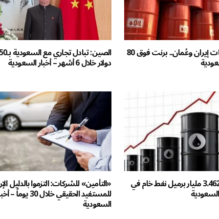
مع ترقب محادثات إيران وعُمان.. برنت فوق 80
سعودية
دولار خلال 6 أشهر – أخبار السعودية
السعودية تنتج 3.462 مليار برميل نفط خام في
«التأمين» للشركات: التزموا بالدليل ال
للمستفيد الحقيقي خلال 30 يوماً – أ
السعودية