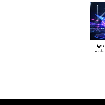
جعبتها
شباب –