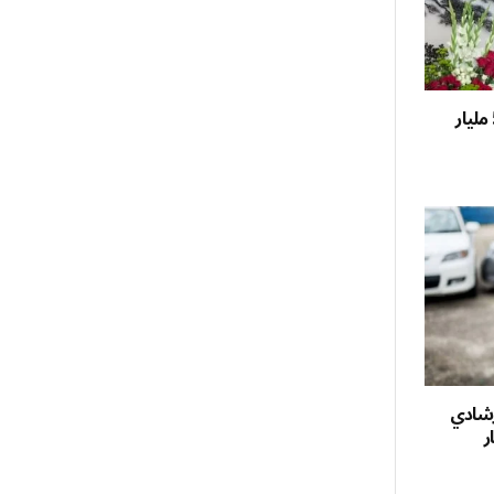
الصين: تبادل تجاري مع السعودية بـ50 مليار
إرشادي
خبار