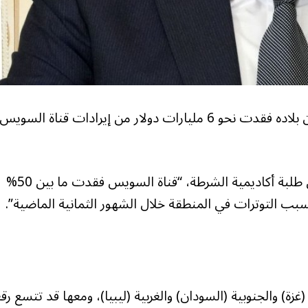
قال الرئيس المصري عبد الفتاح السيسي، الأحد، إن بلاده فقدت نحو 6 مليارات دولار من إيرادات قناة السوي
وأضاف السيسي، خلال حفل تخرج دفعة جديدة من طلبة أكاديمية الشرطة، “قناة السويس فقدت ما بين 50%
غزة) والجنوبية (السودان) والغربية (ليبيا)، ومعها قد تتسع رق