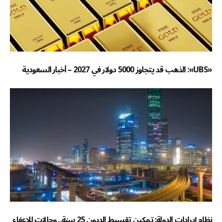
«UBS»: الذهب قد يتجاوز 5000 دولار في 2027 – أخبار السعودية
نظام إيرادات الدولة: تمكين تقسيط الديون 25 سنة.. وحالات للإعفاء