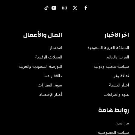
X
فيسبوك
الانستغرام
يوتيوب
تيكتوك
(Twitter)
اخر الاخبار
المال والأعمال
المملكة العربية السعودية
استثمار
العرب والعالم
العملات الرقمية
سياسة محلية ودولية
البورصة السعودية والعربية
ثقافة وفن
طاقة ونفط
اخبار التقنية
سوق العقارات
علوم واختراعات
أخبار الإقتصاد
روابط هامة
من نحن
سياسة الخصوصية