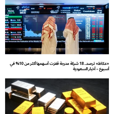
«عكاظ» ترصد.. 18 شركة مدرجة قفزت أسهمها أكثر من 10% في
أسبوع – أخبار السعودية