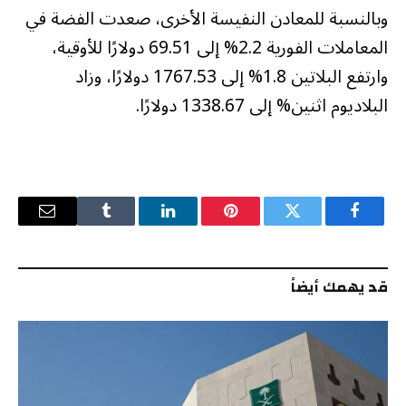
وبالنسبة للمعادن النفيسة الأخرى، صعدت الفضة في
المعاملات الفورية ‌2.2% إلى 69.51 دولارًا للأوقية، ​
وارتفع البلاتين 1.8% إلى 1767.53 دولارًا، ​وزاد
البلاديوم اثنين% إلى 1338.67 دولارًا.
فيسبوك
تويتر
بينتيريست
لينكدإن
Tumblr
البريد
الإلكترو
قد يهمك أيضاً