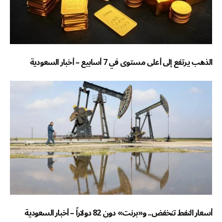
الذهب يرتفع إلى أعلى مستوى في 7 أسابيع – أخبار السعودية
أسعار النفط تنخفض.. و«برنت» دون 82 دولاراً – أخبار السعودية