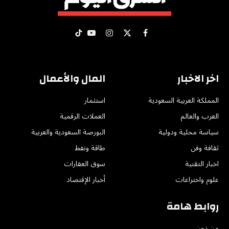
X
فيسبوك
الانستغرام
يوتيوب
تيكتوك
(Twitter)
اخر الاخبار
المال والأعمال
المملكة العربية السعودية
استثمار
العرب والعالم
العملات الرقمية
سياسة محلية ودولية
البورصة السعودية والعربية
ثقافة وفن
طاقة ونفط
اخبار التقنية
سوق العقارات
علوم واختراعات
أخبار الإقتصاد
روابط هامة
من نحن