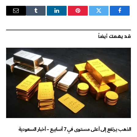
فيسبوك
تويتر
بينتيريست
لينكدإن
Tumblr
البريد
الإلكترو
قد يهمك أيضاً
الذهب يرتفع إلى أعلى مستوى في 7 أسابيع – أخبار السعودية