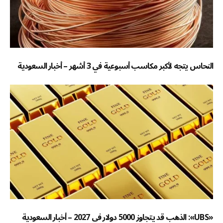
النحاس يتجه لأكبر مكاسب أسبوعية في 3 أشهر – أخبار السعودية
«UBS»: الذهب قد يتجاوز 5000 دولار في 2027 – أخبار السعودية