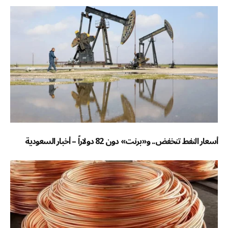
أسعار النفط تنخفض.. و«برنت» دون 82 دولاراً – أخبار السعودية