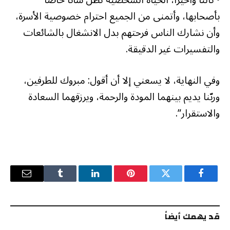
• ثالثاً وأخيراً، الحياة الشخصية تظل شأناً خاصاً
بأصحابها، وأتمنى من الجميع احترام خصوصية الأسرة،
وأن نشارك الناس فرحتهم بدل الانشغال بالشائعات
والتفسيرات غير الدقيقة.
وفي النهاية، لا يسعني إلا أن أقول: مبروك للطرفين،
وربّنا يديم بينهما المودة والرحمة، ويرزقهما السعادة
والاستقرار”.
فيسبوك
تويتر
بينتيريست
لينكدإن
Tumblr
البريد
الإلكترو
قد يهمك أيضاً