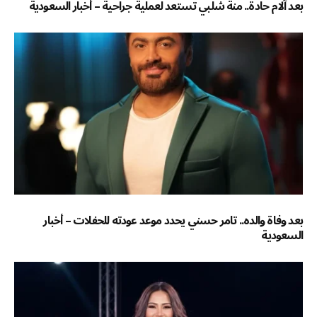
بعد آلام حادة.. منة شلبي تستعد لعملية جراحية – أخبار السعودية
بعد وفاة والده.. تامر حسني يحدد موعد عودته للحفلات – أخبار
السعودية