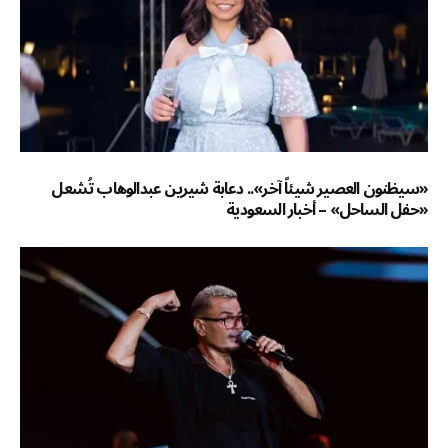
«سيظنون العصير شيئاً آخر».. دعابة شيرين عبدالوهاب تُشعل
«حفل الساحل» – أخبار السعودية