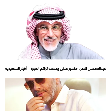
عبدالمحسن النمر.. حضور متزن يصنعه تراكم الخبرة – أخبار السعودية