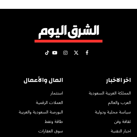
X
فيسبوك
الانستغرام
يوتيوب
تيكتوك
(Twitter)
اخر الاخبار
المال والأعمال
المملكة العربية السعودية
استثمار
العرب والعالم
العملات الرقمية
سياسة محلية ودولية
البورصة السعودية والعربية
ثقافة وفن
طاقة ونفط
اخبار التقنية
سوق العقارات