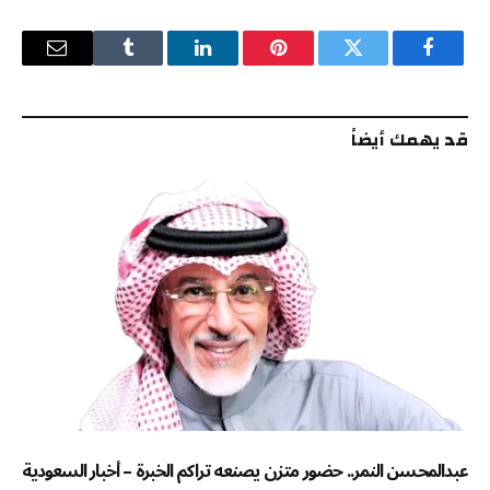
فيسبوك
تويتر
بينتيريست
لينكدإن
Tumblr
البريد
الإلكترو
قد يهمك أيضاً
عبدالمحسن النمر.. حضور متزن يصنعه تراكم الخبرة – أخبار السعودية