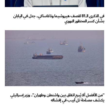
في الذكرى الـ81 لقصف هيروشيما وناغاساكي.. جدل في اليابان
بشأن كسر المحظور النووي
“من الأفضل ألا يُبرم اتفاق بين واشنطن وطهران”.. وزير إسرائيلي
يكشف مصلحة تل أبيب في إفشاله