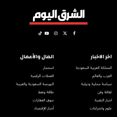
X
فيسبوك
الانستغرام
يوتيوب
تيكتوك
(Twitter)
اخر الاخبار
المال والأعمال
المملكة العربية السعودية
استثمار
العرب والعالم
العملات الرقمية
سياسة محلية ودولية
البورصة السعودية والعربية
ثقافة وفن
طاقة ونفط
اخبار التقنية
سوق العقارات
علوم واختراعات
أخبار الإقتصاد