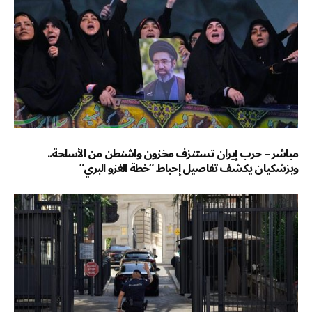
مباشر – حرب إيران تستنزف مخزون واشنطن من الأسلحة..
وبزشكيان يكشف تفاصيل إحباط “خطة الغزو البري”