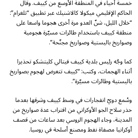
خمسة أحياء في المنطقة الأوسع من كييف. وقال
الحاكم الإقليمي ميكولا كالاشنيك عبر تطبيق “تلغرام”:
“خلال الليل، شنّ العدو مرة أخرى هجوما واسعا على
منطقة كييف باستخدام طائرات مسيّرة هجومية
وصواريخ باليستية وصواريخ مجنّحة”.
كما وجّه رئيس بلدية كييف فيتالي كليتشكو تحذيرا
أثناء الهجمات، وكتب: “كييف تتعرض لهجوم بصواريخ
باليستية وطائرات مسيّرة”.
وسُمع دويّ انفجارات في وسط كييف وشرقها بعدما
حذر سلاح الجو الأوكراني من اقتراب عدة صواريخ من
المدينة، وجاء الهجوم الروسي بعد ساعات من قصف
أوكرانيا مصفاة نفط ومصنع أسلحة في روسيا.