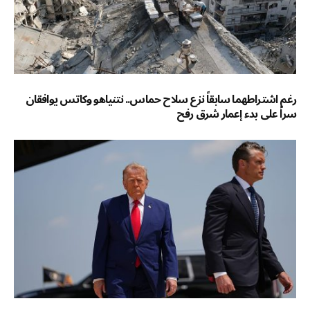
رغم اشتراطهما سابقاً نزع سلاح حماس.. نتنياهو وكاتس يوافقان
سراً على بدء إعمار شرق رفح