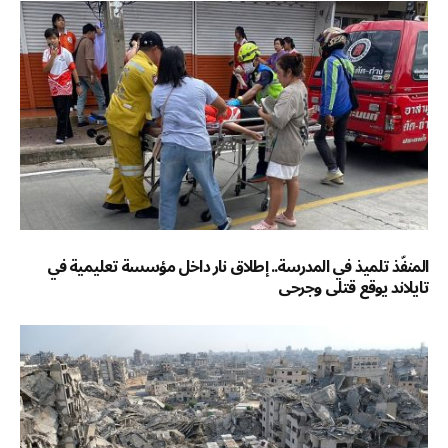
المنفّذ تلميذ في المدرسة.. إطلاق نار داخل مؤسسة تعليمية في
تايلاند يوقع قتلى وجرحى