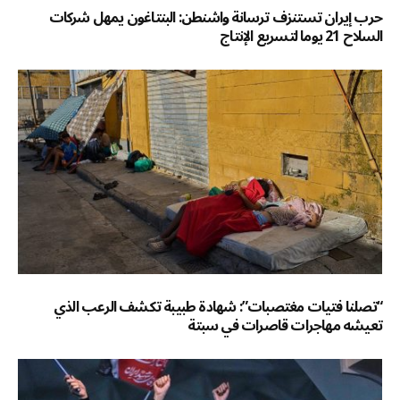
حرب إيران تستنزف ترسانة واشنطن: البنتاغون يمهل شركات
السلاح 21 يوما لتسريع الإنتاج
“تصلنا فتيات مغتصبات”: شهادة طبيبة تكشف الرعب الذي
تعيشه مهاجرات قاصرات في سبتة