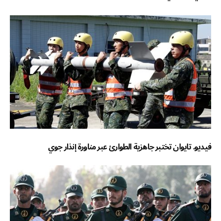
فيديو. تايوان تختبر جاهزية الطوارئ عبر مناورة إنذار جوي