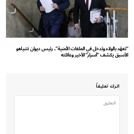
“تعهّد بالولاء وتدخل في الملفات الأمنية”.. رئيس ديوان نتنياهو
الأسبق يكشف “أسرار” الأخير وعائلته
اترك تعليقاً