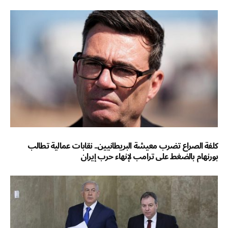
كلفة الصراع تضرب معيشة البريطانيين.. نقابات عمالية تطالب
بورنهام بالضغط على ترامب لإنهاء حرب إيران