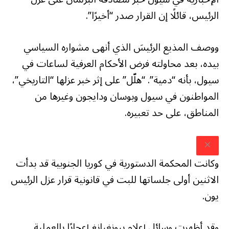
الرئيس، قائلًا إن القرار صدر “أخيرًا”.
ووصف المذيع الرئيسَ الذي أنهى مشواره السياسي
بيده، بعد محاولته فرض الأحكام العرفية لساعات في
سيول، بأنه “دمية”. “هلّل” على إثر خبر عزلها “التاريخي”،
المواطنون في سيول وبوسان ودايجون وغيرها من
المناطق، على حد تعبيره.
وكانت المحكمة الدستورية في كوريا الجنوبية قد بدأت
الاثنين أولى جلساتها للبت في قانونية قرار عزل الرئيس
يون.
وقد أظهرت وسائل إعلام بيونغيانغ إعجابًا بالعملية