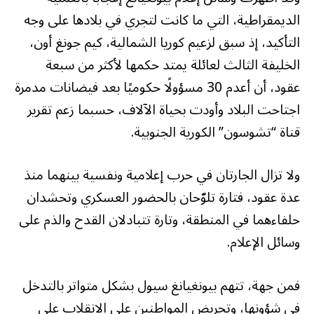
الديمقراطية، التي ما كانت لتجري في بلادها على وجه
التأكيد، إذ سبق لزعيم كوريا الشمالية، كيم جونغ أون،
الخليفة الثالث لعائلة يمتد حكمها لأكثر من سبعة
عقود، أن أعدم 30 مسؤولًا حكوميًا بعد فيضانات مدمرة
اجتاحت البلاد وأودت بحياة الآلاف، حسبما زعم تقرير
قناة “تشوسون” الكورية الجنوبية.
ولا تزال الجارتان في حرب إعلامية ونفسية بينهما منذ
عدة عقود، فتارة تلوّحان بالحضور العسكري وتحشدان
حلفاءهما في المنطقة، وتارة تتبادلان القدح والذم على
وسائل الإعلام.
فمن جهة، تتهم بيونغيانغ سيول بشكل متواتر بالتدخل
في شؤونها، وتحريض المواطنين على الانقلاب على