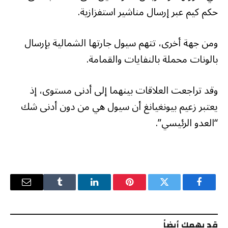
حكم كيم عبر إرسال مناشير استفزازية.
ومن جهة أخرى، تتهم سيول جارتها الشمالية بإرسال
بالونات محملة بالنفايات والقمامة.
وقد تراجعت العلاقات بينهما إلى أدنى مستوى، إذ
يعتبر زعيم بيونغيانغ أن سيول هي من دون أدنى شك
“العدو الرئيسي”.
فيسبوك
تويتر
بينتيريست
لينكدإن
Tumblr
البريد
الإلكترو
قد يهمك أيضاً