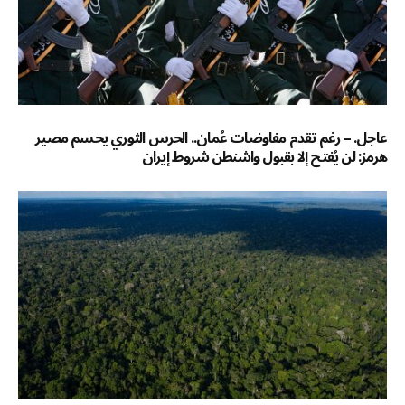
عاجل. – رغم تقدم مفاوضات عُمان.. الحرس الثوري يحسم مصير
هرمز: لن يُفتح إلا بقبول واشنطن شروط إيران