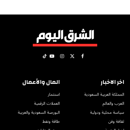
X
فيسبوك
الانستغرام
يوتيوب
تيكتوك
(Twitter)
اخر الاخبار
المال والأعمال
المملكة العربية السعودية
استثمار
العرب والعالم
العملات الرقمية
سياسة محلية ودولية
البورصة السعودية والعربية
ثقافة وفن
طاقة ونفط