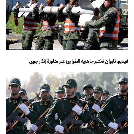
فيديو. تايوان تختبر جاهزية الطوارئ عبر مناورة إنذار جوي