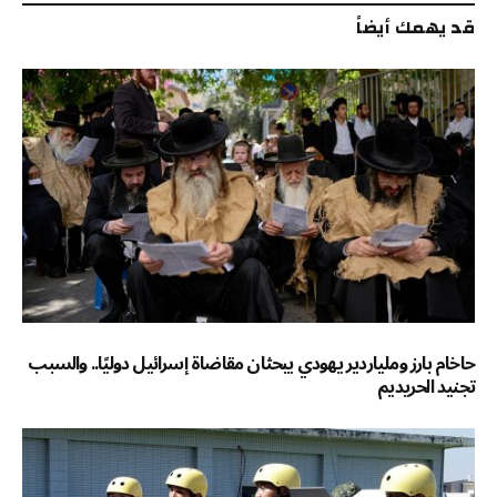
قد يهمك أيضاً
حاخام بارز وملياردير يهودي يبحثان مقاضاة إسرائيل دوليًا.. والسبب
تجنيد الحريديم