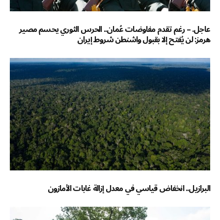
عاجل. – رغم تقدم مفاوضات عُمان.. الحرس الثوري يحسم مصير
هرمز: لن يُفتح إلا بقبول واشنطن شروط إيران
البرازيل.. انخفاض قياسي في معدل إزالة غابات الأمازون