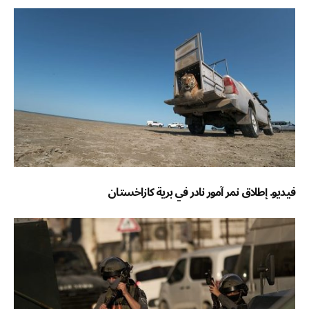
فيديو. إطلاق نمر آمور نادر في برية كازاخستان