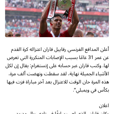
أعلن المدافع الفرنسي رفاييل فاران اعتزاله كرة القدم
عن عمر 31 عامًا بسبب الإصابات المتكررة التي تعرض
لها. وكتب فاران عبر حسابه على إنستغرام: يقال إن لكل
الأشياء الجميلة نهاية، لقد سقطت ونهضت ألف مرة،
هذه المرة حان الوقت للاعتزال بعد آخر مباراة فزت فيها
بكأس في ويمبلي”.
اعلان
وكان فاران، الذي لعب سابقًا في نادي ريال مدريد