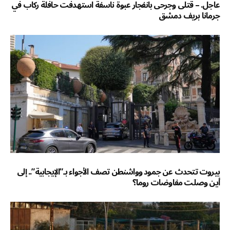
عاجل. – قتلى وجرحى بانفجار عبوة ناسفة استهدفت حافلة ركاب في
جرمانا بريف دمشق
بيروت تتحدث عن جمود وواشنطن تصف الأجواء بـ”الإيجابية”.. إلى
أين وصلت مفاوضات روما؟