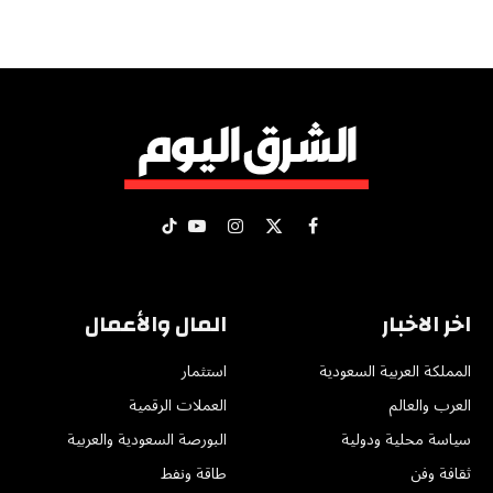
X
فيسبوك
الانستغرام
يوتيوب
تيكتوك
(Twitter)
اخر الاخبار
المال والأعمال
المملكة العربية السعودية
استثمار
العرب والعالم
العملات الرقمية
سياسة محلية ودولية
البورصة السعودية والعربية
ثقافة وفن
طاقة ونفط