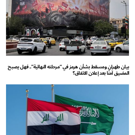
بيان طهران ومسقط بشأن هرمز في “مرحلته النهائية”.. فهل يصبح
المضيق آمنًا بعد إعلان الاتفاق؟