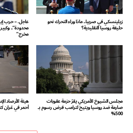
زيلينسكي في صربيا.. ماذا وراء التحرك نحو
عاجل. – حرب إي
حليفة روسيا التقليدية؟
محدودة”.. وكبي
مخرج”
مجلس الشيوخ الأمريكي يقرّ حزمة عقوبات
صارمة ضد روسيا ويتيح لترامب فرض رسوم بـ
أحمر في غران ك
500%