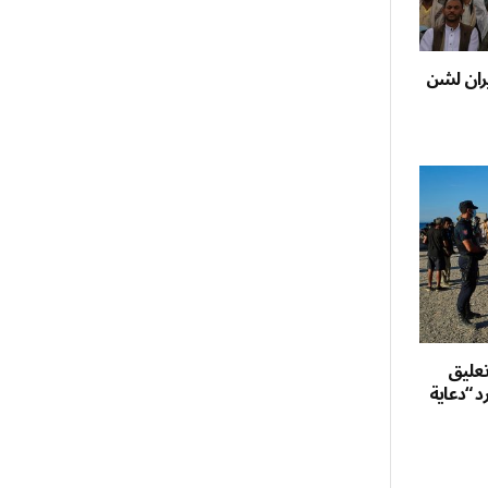
يران لشن
 تعليق
د “دعاية