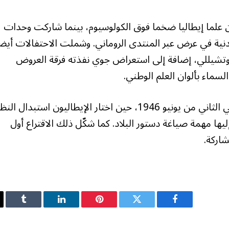
علما إيطاليا ضخما فوق الكولوسيوم، بينما شاركت وحدات
نية في عرض عبر المنتدى الروماني. وشملت الاحتفالات أيض
ا بوتشيللي، إضافة إلى استعراض جوي نفذته فرقة العروض
السماء بألوان العلم الوطني.
وتحيي هذه الذكرى التصويت التاريخي الذي جرى في الثاني من يونيو 1946، حين اختار الإيطاليون استبدال ا
ها مهمة صياغة دستور البلاد. كما شكّل ذلك الاقتراع أول
شاركة.
فيسبوك
تويتر
بينتيريست
لينكدإن
Tumblr