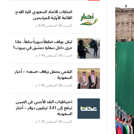
انتخابات الاتحاد السعودي لكرة القدم:
القائمة الأولية للمرشحين
السبت 08 أغسطس 8:08 م
لبنان يوقف ضابطاً سورياً سابقاً.. ماذا
جرى داخل سفارة دمشق في بيروت؟
السبت 08 أغسطس 7:49 م
البقمي يحتفل بزفاف «سعد» – أخبار
السعودية
السبت 08 أغسطس 7:40 م
احتياطيات النقد الأجنبي في الصين
ترتفع إلى 3.41 تريليون دولار – أخبار
السعودية
السبت 08 أغسطس 7:38 م