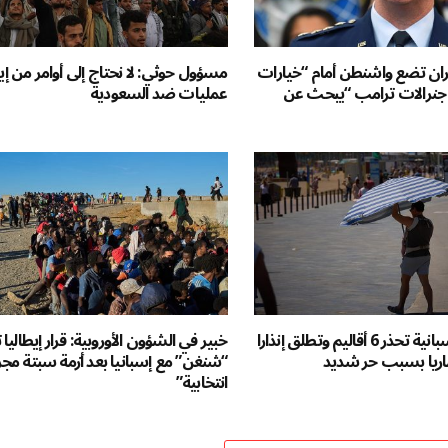
ران تضع واشنطن أمام “خيارات
مسؤول حوثي: لا نحتاج إلى أوامر من إ
ر جنرالات ترامب “يبحث عن
عمليات ضد السعودية
هيئة الأرصاد الإسبانية تحذر 6 أقاليم وتطلق إنذارا
خبير في الشؤون الأوروبية: قرار إيطاليا
ناريا بسبب حر شديد
“شنغن” مع إسبانيا بعد أزمة سبتة مجر
انتخابية”