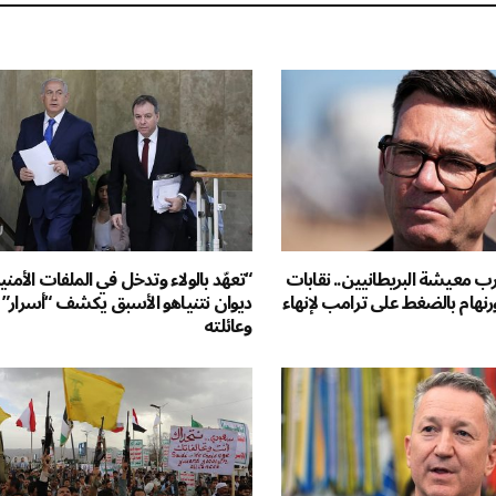
ب معيشة البريطانيين.. نقابات
“تعهّد بالولاء وتدخل في الملفات الأمن
رنهام بالضغط على ترامب لإنهاء
ديوان نتنياهو الأسبق يكشف “أسرار” ا
وعائلته