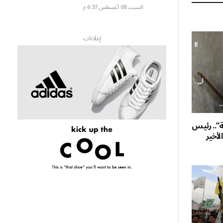
السبت 08 أغسطس 6:37 م
إعلانات
ية”.. رئيس
لأخير