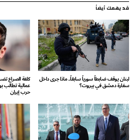
قد يهمك أيضاً
لبنان يوقف ضابطاً سورياً سابقاً.. ماذا جرى داخل
كلفة الصراع تضر
سفارة دمشق في بيروت؟
عمالية تطالب بو
حرب إيران