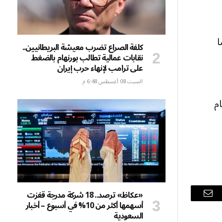
ا
كلفة الصراع تضرب معيشة البريطانيين..
نقابات عمالية تطالب بورنهام بالضغط
على ترامب لإنهاء حرب إيران
السبت 08 أغسطس 6:48 م
لنظام
«عكاظ» ترصد.. 18 شركة مدرجة قفزت
البريد
أسهمها أكثر من 10% في أسبوع – أخبار
السعودية
الإلكتروني