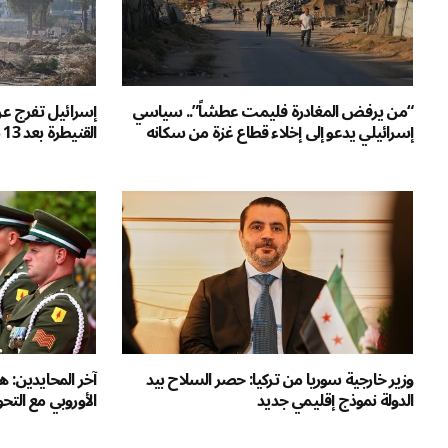
“من يرفض المغادرة فليمت عطشاً”.. سياسي
إسرائيل تفرج ع
إسرائيلي يدعو إلى إخلاء قطاع غزة من سكانه
القنيطرة بعد 13 شهراً من الاحتجاز
وزير خارجية سوريا من تركيا: حصر السلاح بيد
الدولة نموذج إقليمي جديد
الأوروبي مع التح