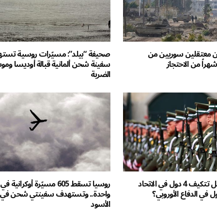
ن معتقلين سوريين من
صحيفة “بيلد”: مسيّرات روسية تست
سفينة شحن ألمانية قبالة أوديسا ومو
الضربة
آخر المحايدين: هل تتكيف 4 دول في الاتحاد
روسيا تسقط 605 مسيّرة أوكرانية ف
ول في الدفاع الأوروبي؟
واحدة.. وتستهدف سفينتي شحن في ا
الأسود