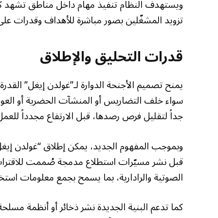
ويستهدف النظام تنفيذ مهام داخل مناطق تشهد كثاف
تزويد المشغّلين بصور مباشرة للأهداف وقدرات على 
قدرات التحليق والإطلاق
يمنح تصميم الأجنحة الدوارة لـ”غولدن إيغل” القدرة
سواء خلف التضاريس أو المنشآت الحضرية أو العوا
جداً لتقليل فرص رصدها، قبل الارتفاع مجدداً للعم
وبموجب المفهوم الجديد، يمكن إطلاق “غولدن إيغل”
قبل نشر مسيّرات استطلاع مدمجة صُممت للاقترا
الصوتية والرادارية، بما يسمح بجمع معلومات استخب
كما تدعم البنية الجديدة نشر ذخائر أو أنظمة مسلحة