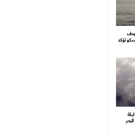
هدف
سكو تؤكد
ي ليلة
لبحر