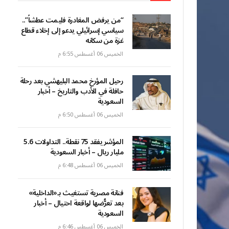
“من يرفض المغادرة فليمت عطشاً”..
سياسي إسرائيلي يدعو إلى إخلاء قطاع
غزة من سكانه
الخميس 06 أغسطس 6:55 م
رحيل المؤرخ محمد البليهشي بعد رحلة
حافلة في الأدب والتاريخ – أخبار
السعودية
الخميس 06 أغسطس 6:50 م
المؤشر يفقد 75 نقطة.. التداولات 5.6
مليار ريال – أخبار السعودية
الخميس 06 أغسطس 6:48 م
فنانة مصرية تستغيث بـ«الداخلية»
بعد تعرُّضها لواقعة احتيال – أخبار
السعودية
الخميس 06 أغسطس 6:46 م