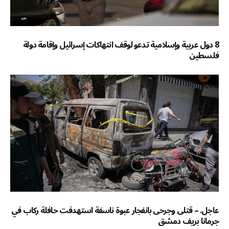
8 دول عربية وإسلامية تدعو لوقف انتهاكات إسرائيل وإقامة دولة
فلسطين
عاجل. – قتلى وجرحى بانفجار عبوة ناسفة استهدفت حافلة ركاب في
جرمانا بريف دمشق