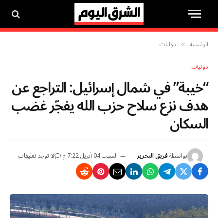
الرئيسية
دوليات
»
دوليات
“خيبة” في شمال إسرائيل: التراجع عن
هدف نزع سلاح حزب الله يفجّر غضب
السكان
بواسطة
فريق التحرير
السبت 04 أبريل 7:22 م
لا توجد تعليقات