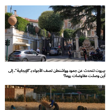
بيروت تتحدث عن جمود وواشنطن تصف الأجواء بـ”الإيجابية”.. إلى
أين وصلت مفاوضات روما؟