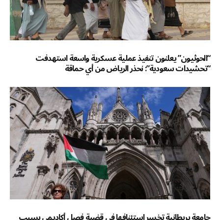
“الحوثيون” يعلنون تنفيذ عملية عسكرية واسعة استهدفت
“تحشيدات سعودية”: نحذر الرياض من أي حماقة
جامعة بريطانية تخسر استئنافها في قضية فصل أكاديمي بسبب