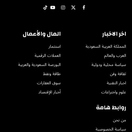
X
فيسبوك
الانستغرام
يوتيوب
تيكتوك
(Twitter)
اخر الاخبار
المال والأعمال
المملكة العربية السعودية
استثمار
العرب والعالم
العملات الرقمية
سياسة محلية ودولية
البورصة السعودية والعربية
ثقافة وفن
طاقة ونفط
اخبار التقنية
سوق العقارات
علوم واختراعات
أخبار الإقتصاد
روابط هامة
من نحن
سياسة الخصوصية