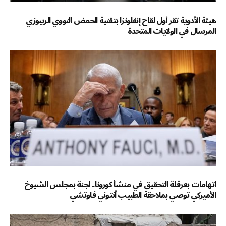
هيئة الأدوية تقر أول لقاح إنفلونزا بتقنية الحمض النووي الريبوزي
المرسال في الولايات المتحدة
اتهامات بعرقلة التحقيق في منشأ كورونا.. لجنة بمجلس الشيوخ
الأميركي توصي بملاحقة الطبيب أنتوني فاوتشي