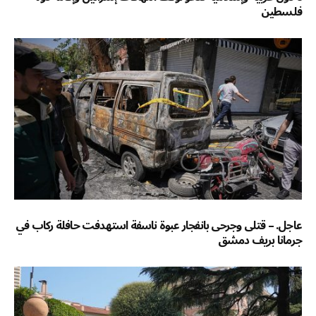
فلسطين
عاجل. – قتلى وجرحى بانفجار عبوة ناسفة استهدفت حافلة ركاب في
جرمانا بريف دمشق