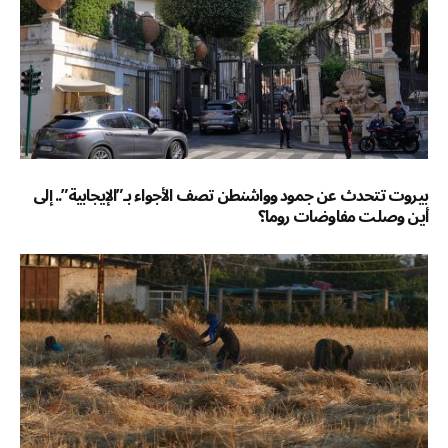
بيروت تتحدث عن جمود وواشنطن تصف الأجواء بـ”الإيجابية”.. إلى
أين وصلت مفاوضات روما؟