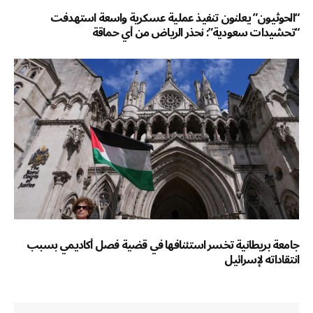
“الحوثيون” يعلنون تنفيذ عملية عسكرية واسعة استهدفت
“تحشيدات سعودية”: نحذر الرياض من أي حماقة
جامعة بريطانية تخسر استئنافها في قضية فصل أكاديمي بسبب
انتقاداته لإسرائيل