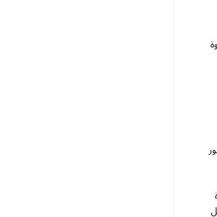
وة
ور
ل