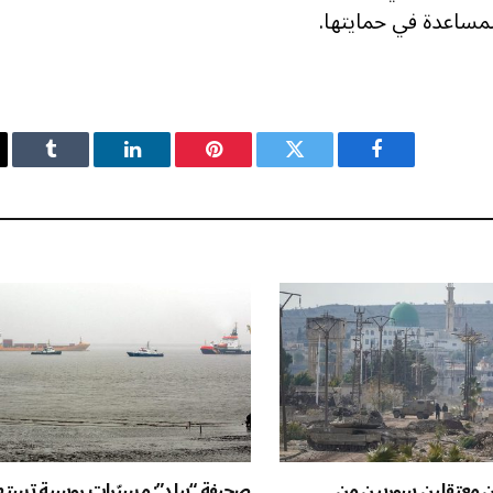
لمساعدة في حمايتها.
فيسبوك
تويتر
بينتيريست
لينكدإن
Tumblr
ن معتقلين سوريين من
صحيفة “بيلد”: مسيّرات روسية تست