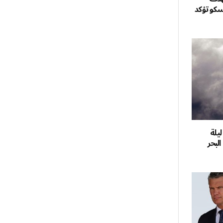
سكو تؤكد
ي ليلة
لبحر