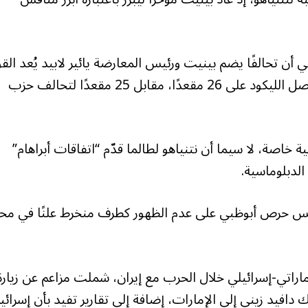
اة “كان 11” الأسبوع الماضي أن تحالفًا يضم بينيت ورئيس المعارضة يائير لابيد يُعد الق
الوحيدة القادرة حاليًا على تهديد حزب الليكود، إذ حصل الليكود على 26 مقعدًا، مقابل 25 مقعدًا لتحالف حزب
خاصة، لا سيما أن نتنياهو لطالما قدّم “اتفاقات أبراهام”
 الدبلوماسية.
 يعكس حرص أبوظبي على عدم الظهور كطرف منخرط علنًا في مح
راتي-إسرائيلي خلال الحرب مع إيران، شملت مزاعم عن زيارة
دافيد زيني إلى الإمارات، إضافة إلى تقارير تفيد بأن إسرائي