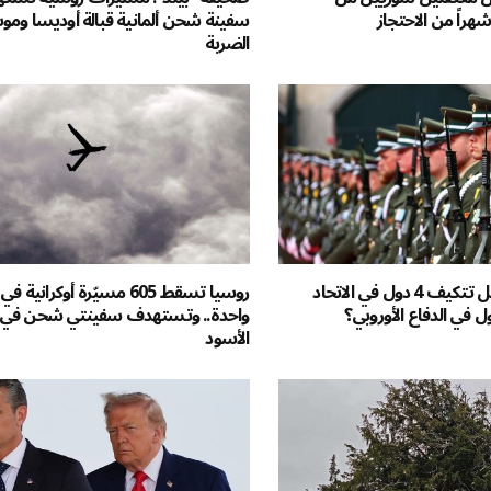
سفينة شحن ألمانية قبالة أوديسا ومو
الضربة
آخر المحايدين: هل تتكيف 4 دول في الاتحاد
روسيا تسقط 605 مسيّرة أوكرانية ف
ول في الدفاع الأوروبي؟
واحدة.. وتستهدف سفينتي شحن في ا
الأسود