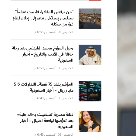
“من يرفض المغادرة فليمت عطشاً”..
سياسي إسرائيلي يدعو إلى إخلاء قطاع
غزة من سكانه
الخميس 06 أغسطس 6:55 م
رحيل المؤرخ محمد البليهشي بعد رحلة
حافلة في الأدب والتاريخ – أخبار
السعودية
الخميس 06 أغسطس 6:50 م
المؤشر يفقد 75 نقطة.. التداولات 5.6
مليار ريال – أخبار السعودية
الخميس 06 أغسطس 6:48 م
فنانة مصرية تستغيث بـ«الداخلية»
بعد تعرُّضها لواقعة احتيال – أخبار
السعودية
الخميس 06 أغسطس 6:46 م