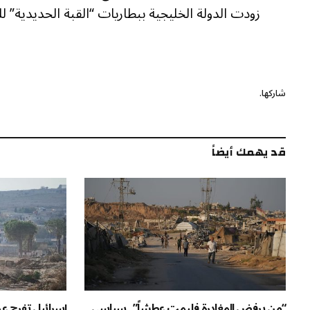
زودت الدولة الخليجية ببطاريات “القبة الحديدية” ل
شاركها.
قد يهمك أيضاً
“من يرفض المغادرة فليمت عطشاً”.. سياسي
إسرائيل تفرج ع