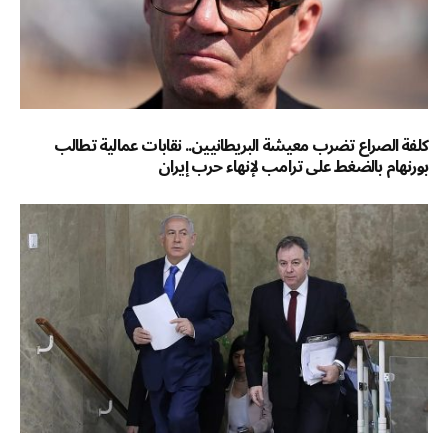
كلفة الصراع تضرب معيشة البريطانيين.. نقابات عمالية تطالب
بورنهام بالضغط على ترامب لإنهاء حرب إيران