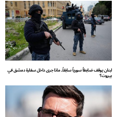
لبنان يوقف ضابطاً سورياً سابقاً.. ماذا جرى داخل سفارة دمشق في
بيروت؟