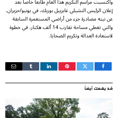
واكتسبت مراسم التكريم هذا العام طابعا خاصا بعد
إعلان الرئيس التشيلي غابرييل بوريك، في يونيو/حزيران،
عن نيته مصادرة جزء من أراضي المستعمرة السابقة
والتي تغطي مساحة تقارب 14 ألف هكتار، في خطوة
لاستعادة العدالة وتكريم الضحايا.
فيسبوك
تويتر
بينتيريست
لينكدإن
Tumblr
البريد
الإلكترو
قد يهمك أيضاً