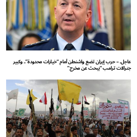
عاجل. – حرب إيران تضع واشنطن أمام “خيارات محدودة”.. وكبير
جنرالات ترامب “يبحث عن مخرج”