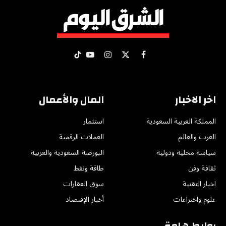
X
فيسبوك
الانستغرام
يوتيوب
تيكتوك
(Twitter)
اخر الاخبار
المال والأعمال
المملكة العربية السعودية
استثمار
العرب والعالم
العملات الرقمية
سياسة محلية ودولية
البورصة السعودية والعربية
ثقافة وفن
طاقة ونفط
اخبار التقنية
سوق العقارات
علوم واختراعات
أخبار الإقتصاد
روابط هامة