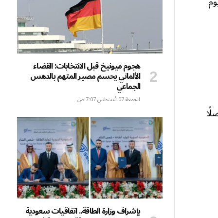
يوم
هجوم ميونيخ قبل الانتخابات: القضاء
الألماني يحسم مصير المتهم بالدهس
الجماعي
الجمعة 07 أغسطس 7:07 ص
ًا
بإشراف وزارة الطاقة.. اتفاقيات سعودية