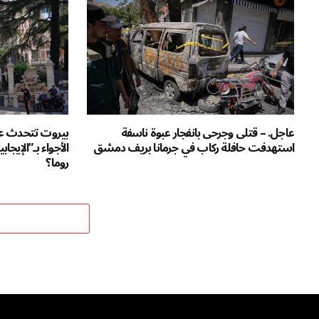
عاجل. – قتلى وجرحى بانفجار عبوة ناسفة
بيروت تتحدث 
استهدفت حافلة ركاب في جرمانا بريف دمشق
الأجواء بـ”الإيج
روما؟