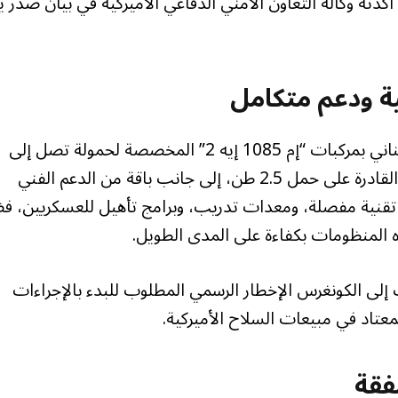
ن دولار، بحسب ما أكدته وكالة التعاون الأمني الدفاعي الأميركية في بيان صدر 
ة ودعم متكامل
وتوضح الوكالة أن الصفقة تشمل تزويد الجيش اللبناني بمركبات “إم 1085 إيه 2” المخصصة لحمولة تصل إلى
خمسة أطنان، إضافة إلى مركبات “إم 1078 إيه 2” القادرة على حمل 2.5 طن، إلى جانب باقة من الدعم الفني
 تقنية مفصلة، ومعدات تدريب، وبرامج تأهيل للعسكريين، فضل
لمنظومات بكفاءة على المدى الطويل.
ت إلى الكونغرس الإخطار الرسمي المطلوب للبدء بالإجراءات
معتاد في مبيعات السلاح الأميركية.
فقة