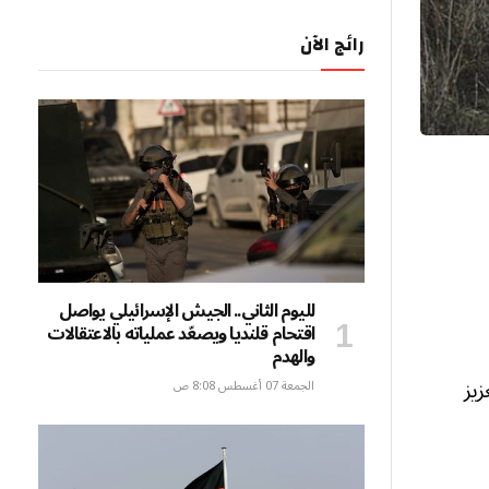
رائج الآن
لليوم الثاني.. الجيش الإسرائيلي يواصل
اقتحام قلنديا ويصعّد عملياته بالاعتقالات
والهدم
يز
الجمعة 07 أغسطس 8:08 ص