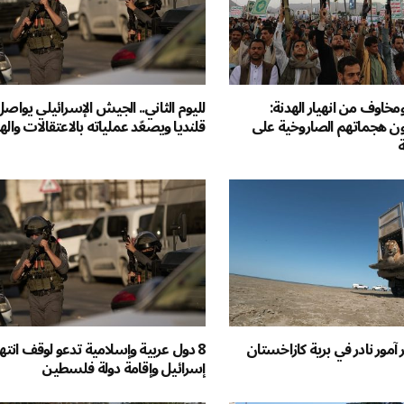
خاوف من انهيار الهدنة:
لليوم الثاني.. الجيش الإسرائيلي يواصل
ون هجماتهم الصاروخية على
قلنديا ويصعّد عملياته بالاعتقالات واله
 آمور نادر في برية كازاخستان
8 دول عربية وإسلامية تدعو لوقف انته
إسرائيل وإقامة دولة فلسطين