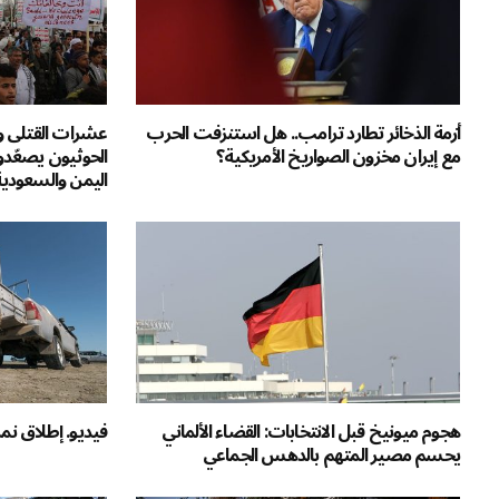
أزمة الذخائر تطارد ترامب.. هل استنزفت الحرب
عشرات القتلى وم
مع إيران مخزون الصواريخ الأمريكية؟
الحوثيون يصعّد
اليمن والسعودية
هجوم ميونيخ قبل الانتخابات: القضاء الألماني
فيديو. إطلاق نمر
يحسم مصير المتهم بالدهس الجماعي