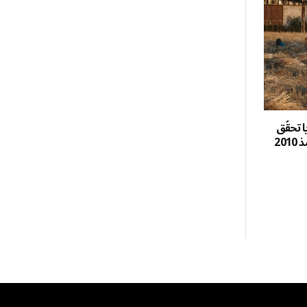
ا تحقّق
20