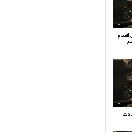
 اقتحام
دم
اكات