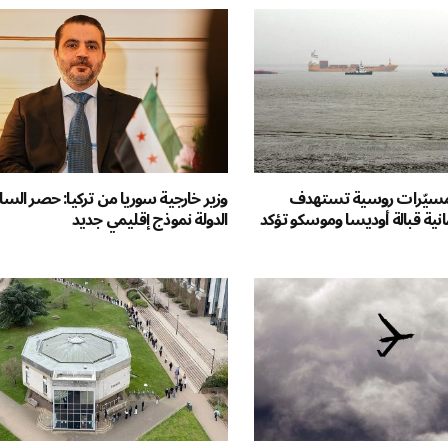
 مسيّرات روسية تستهدف
وزير خارجية سوريا من تركيا: حصر السل
ية قبالة أوديسا وموسكو تؤكد
الدولة نموذج إقليمي جديد