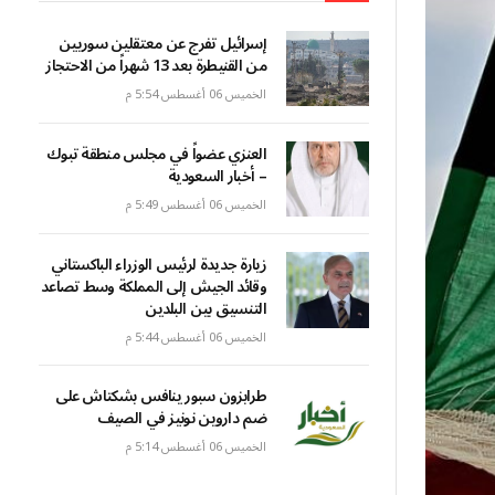
إسرائيل تفرج عن معتقلين سوريين
من القنيطرة بعد 13 شهراً من الاحتجاز
الخميس 06 أغسطس 5:54 م
العنزي عضواً في مجلس منطقة تبوك
– أخبار السعودية
الخميس 06 أغسطس 5:49 م
زيارة جديدة لرئيس الوزراء الباكستاني
وقائد الجيش إلى المملكة وسط تصاعد
التنسيق بين البلدين
الخميس 06 أغسطس 5:44 م
طرابزون سبور ينافس بشكتاش على
ضم داروين نونيز في الصيف
الخميس 06 أغسطس 5:14 م