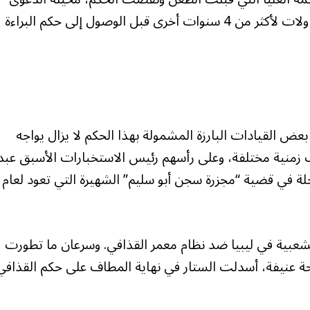
مجدداً إلى محكمة استئناف طرابلس، لتستمر المداولات لأكثر من 4 سنوات أخرى قبل الوصول إلى حكم البراءة
لبراءة في قضية قمع ثورة 2011، إلا أن بعض القيادات البارزة المشمولة بهذا الحكم لا يزال يواجه
زمنية مختلفة، وعلى رأسهم رئيس الاستخبارات الأسبق عبد
ة في قضية “مجزرة سجن أبو سليم” الشهيرة التي تعود لعام
عت شرارة الثورة الشعبية في ليبيا ضد نظام معمر القذافي. وسرعان ما تطورت
عنيفة، أسدلت الستار في نهاية المطاف على حكم القذافي