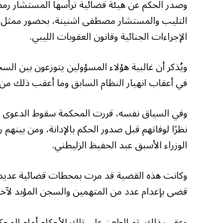
وصدر الحكم عن هيئة قضائية ترأسها المستشار رم
التليب والمستشار مصطفى اشنينة، بحضور ممثل النيا
الإجراءات الجنائية وقانون العقوبات الليبي.
ويُذكر أن غالبية هؤلاء المسؤولين يتوزعون بين ال
في أعقاب انهيار النظام السابق وما أعقب ذلك من
وفي السياق نفسه، قررت المحكمة سقوط الدعوى الج
نظرًا لوفاتهم قبل صدور الحكم بالإدانة، ومن بينهم
الوزراء الأسبق عبد الحفيظ الزليطني.
قضى بإعدام عدد من المتهمين والسجن المؤبد لآخر
وعقب ذلك، تم الطعن على تلك الأحكام أمام المحك