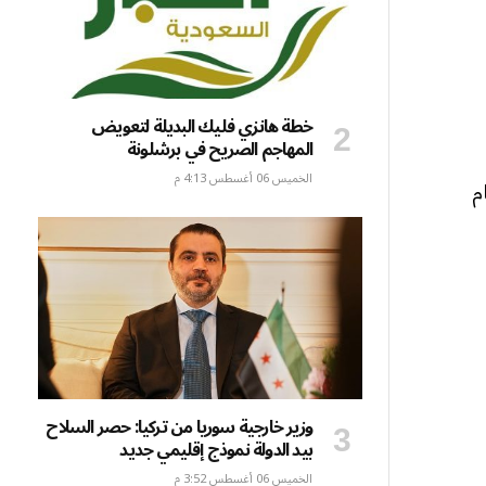
خطة هانزي فليك البديلة لتعويض
المهاجم الصريح في برشلونة
الخميس 06 أغسطس 4:13 م
 عام
وزير خارجية سوريا من تركيا: حصر السلاح
بيد الدولة نموذج إقليمي جديد
الخميس 06 أغسطس 3:52 م