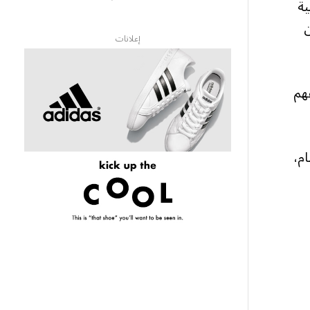
ية
ن
إعلانات
هم
م،