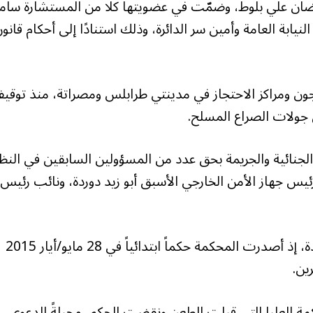
ضان علي بلوط، وضمّت في عضويتها كلًا من المستشارة سام
بة العامة وأمين سر الدائرة، وذلك استنادًا إلى أحكام قانو
سجون ومراكز الاحتجاز في مدينتي طرابلس ومصراتة، منذ توقيف
 جولات الصراع المسلح.
نائية والجريمة بحق عدد من المسؤولين السابقين في النظا
 رئيس جهاز الأمن الخارجي الأسبق أبو زيد دوردة، ونائب رئيس
وكانت هذه القضية قد مرت بمحطات قضائية عديدة، إذ أصدرت المحكمة حكماً ابتدائياً في 28 مايو/أيار 2015
ين.
مة العليا التي قبلت الطعن ونقضت الحكم، محيلةً الدعوى