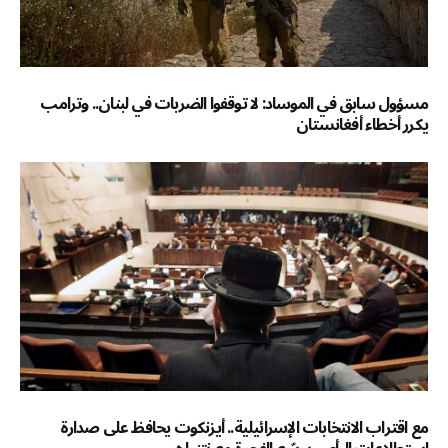
مسؤول سابق في الموساد: لا توقفوا الضربات في لبنان.. وترامب
يكرر أخطاء أفغانستان
مع اقتراب الانتخابات الإسرائيلية.. أيزنكوت يحافظ على صدارة