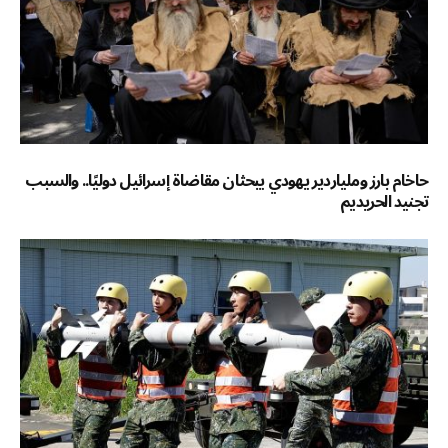
حاخام بارز وملياردير يهودي يبحثان مقاضاة إسرائيل دوليًا.. والسبب
تجنيد الحريديم