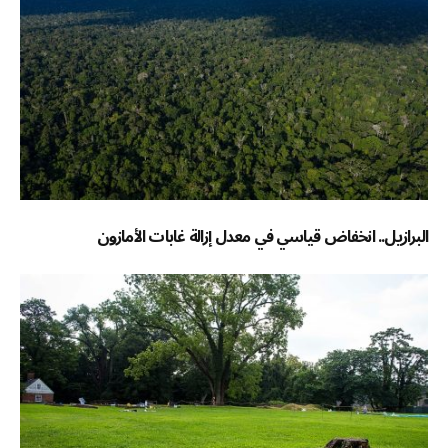
البرازيل.. انخفاض قياسي في معدل إزالة غابات الأمازون