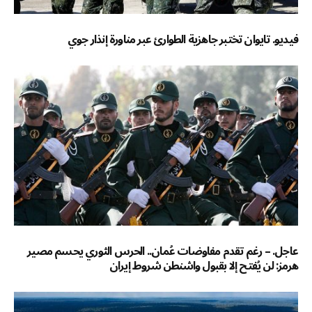
فيديو. تايوان تختبر جاهزية الطوارئ عبر مناورة إنذار جوي
عاجل. – رغم تقدم مفاوضات عُمان.. الحرس الثوري يحسم مصير
هرمز: لن يُفتح إلا بقبول واشنطن شروط إيران