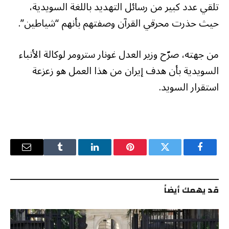
تلقي عدد كبير من رسائل التهديد باللغة السويدية،
حيث حذرت محرقي القرآن وصفتهم بأنهم “شياطين”.
من جهته، صرّح وزير العدل غونار سترومر لوكالة الأنباء
السويدية بأن هدف إيران من هذا العمل هو زعزعة
استقرار السويد.
فيسبوك
تويتر
بينتيريست
لينكدإن
Tumblr
البريد
الإلكترو
قد يهمك أيضاً