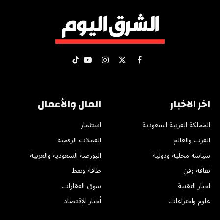
X
فيسبوك
الانستغرام
يوتيوب
تيكتوك
(Twitter)
اخر الاخبار
المال والأعمال
المملكة العربية السعودية
استثمار
العرب والعالم
العملات الرقمية
سياسة محلية ودولية
البورصة السعودية والعربية
ثقافة وفن
طاقة ونفط
اخبار التقنية
سوق العقارات
علوم واختراعات
أخبار الإقتصاد