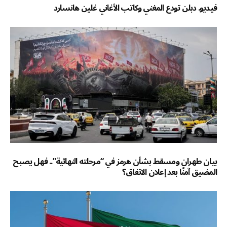
فيديو. دبلن تودع المغني وكاتب الأغاني غلين هانسارد
بيان طهران ومسقط بشأن هرمز في “مرحلته النهائية”.. فهل يصبح
المضيق آمنًا بعد إعلان الاتفاق؟