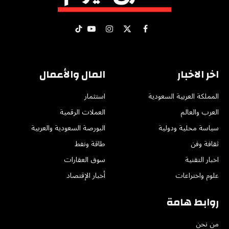
X
فيسبوك
الانستغرام
يوتيوب
تيكتوك
(Twitter)
اخر الاخبار
المال والأعمال
المملكة العربية السعودية
استثمار
العرب والعالم
العملات الرقمية
سياسة محلية ودولية
البورصة السعودية والعربية
ثقافة وفن
طاقة ونفط
اخبار التقنية
سوق العقارات
علوم واختراعات
أخبار الإقتصاد
روابط هامة
من نحن