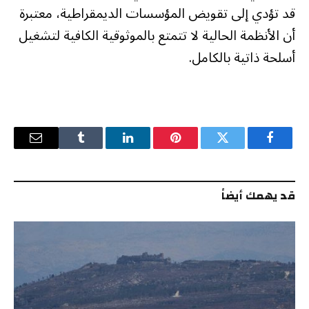
قد تؤدي إلى تقويض المؤسسات الديمقراطية، معتبرة
أن الأنظمة الحالية لا تتمتع بالموثوقية الكافية لتشغيل
أسلحة ذاتية بالكامل.
فيسبوك
تويتر
بينتيريست
لينكدإن
Tumblr
البريد
الإلكترو
قد يهمك أيضاً