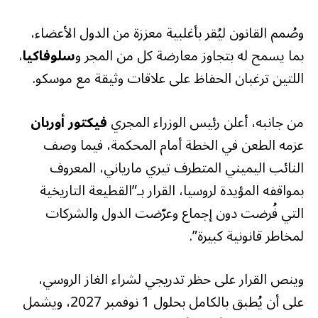
وصُمم القانون ليُقر بأغلبية معززة من الدول الأعضاء،
بما يسمح له بتجاوز معارضة كل من المجر و
سلوفاكيا
،
اللتين ترغبان الحفاظ على علاقات وثيقة مع موسكو.
من جانبه، أعلن رئيس الوزراء المجري
فيكتور أوربان
عزمه الطعن في الخطة أمام المحكمة، فيما وصف
النائب اليميني المتطرف تيري مارياني، المعروف
بمواقفه المؤيدة لروسيا، القرار بـ”القطيعة التاريخية
التي فُرضت دون إجماع وعرّضت الدول والشركات
لمخاطر قانونية كبيرة”.
وينص القرار على حظر تدريجي لشراء الغاز الروسي،
على أن يُطبق بالكامل بحلول 1 نوفمبر 2027، ويشمل