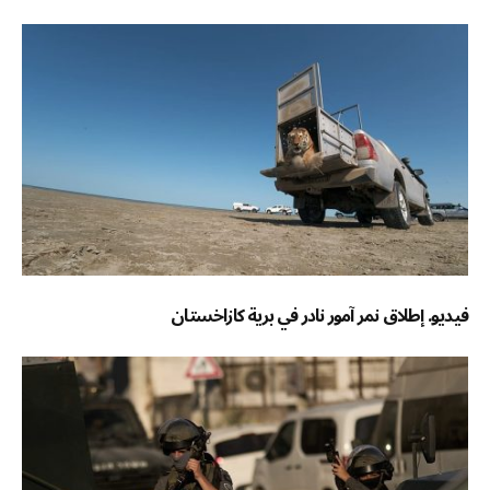
فيديو. إطلاق نمر آمور نادر في برية كازاخستان