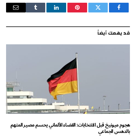
فيسبوك
تويتر
بينتيريست
لينكدإن
Tumblr
البريد
الإلكترو
قد يهمك أيضاً
هجوم ميونيخ قبل الانتخابات: القضاء الألماني يحسم مصير المتهم
بالدهس الجماعي