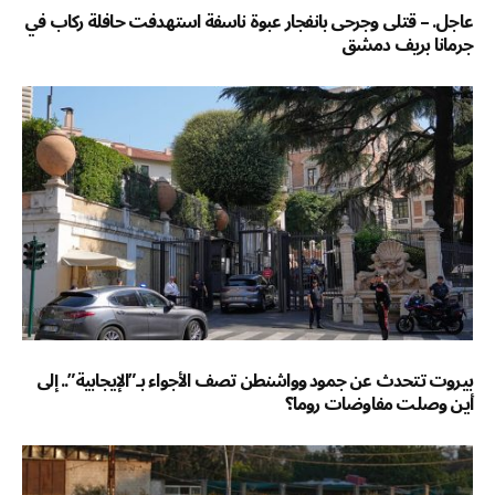
عاجل. – قتلى وجرحى بانفجار عبوة ناسفة استهدفت حافلة ركاب في
جرمانا بريف دمشق
بيروت تتحدث عن جمود وواشنطن تصف الأجواء بـ”الإيجابية”.. إلى
أين وصلت مفاوضات روما؟