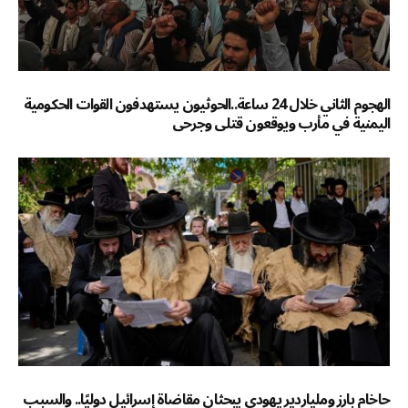
الهجوم الثاني خلال 24 ساعة..الحوثيون يستهدفون القوات الحكومية
اليمنية في مأرب ويوقعون قتلى وجرحى
حاخام بارز وملياردير يهودي يبحثان مقاضاة إسرائيل دوليًا.. والسبب