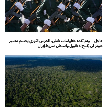
عاجل. – رغم تقدم مفاوضات عُمان.. الحرس الثوري يحسم مصير
هرمز: لن يُفتح إلا بقبول واشنطن شروط إيران