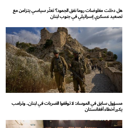
هل دخلت مفاوضات روما نفق الجمود؟ تعثّر سياسي يتزامن مع
تصعيد عسكري إسرائيلي في جنوب لبنان
مسؤول سابق في الموساد: لا توقفوا الضربات في لبنان.. وترامب
يكرر أخطاء أفغانستان