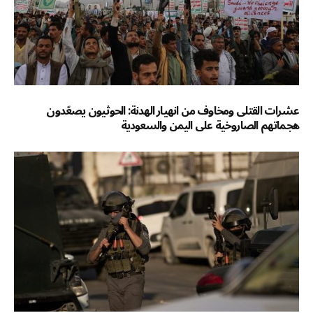
عشرات القتلى ومخاوف من انهيار الهدنة: الحوثيون يصعّدون
هجماتهم الصاروخية على اليمن والسعودية