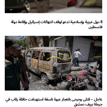
8 دول عربية وإسلامية تدعو لوقف انتهاكات إسرائيل وإقامة دولة
فلسطين
عاجل. – قتلى وجرحى بانفجار عبوة ناسفة استهدفت حافلة ركاب في
جرمانا بريف دمشق