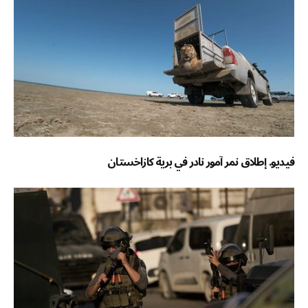
فيديو. إطلاق نمر آمور نادر في برية كازاخستان