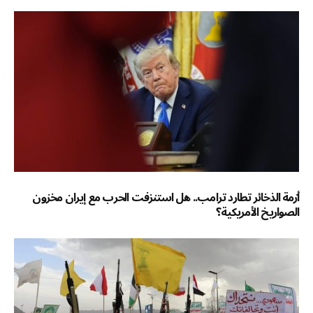
أزمة الذخائر تطارد ترامب.. هل استنزفت الحرب مع إيران مخزون
الصواريخ الأمريكية؟