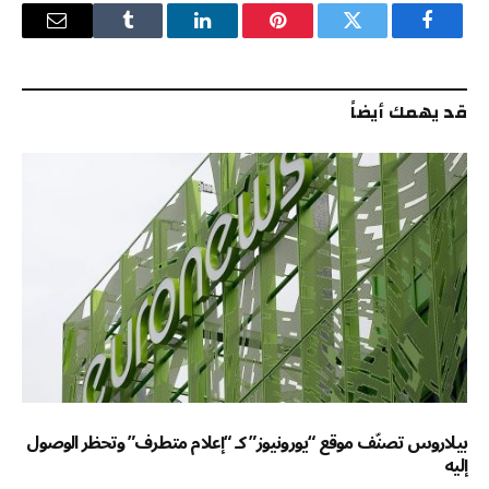
فيسبوك
تويتر
بينتيريست
لينكدإن
Tumblr
البريد
الإلكترو
قد يهمك أيضاً
بيلاروس تصنّف موقع “يورونيوز” كـ “إعلام متطرف” وتحظر الوصول
إليه