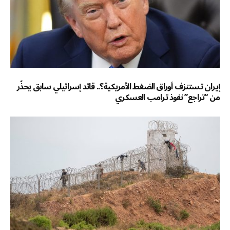
إيران تستنزف أوراق الضغط الأمريكية؟.. قائد إسرائيلي سابق يحذّر
من “تراجع” نفوذ ترامب العسكري