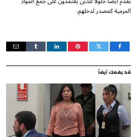
يقدّم أيضا حلولا للذين يعتمدون على جمع المواد
المرمية كمصدر لدخلهم.
فيسبوك
تويتر
بينتيريست
لينكدإن
Tumblr
البريد
الإلكترو
قد يهمك أيضاً