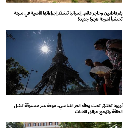
بفرقاطتين وحاجز عائم.. إسبانيا تشدّد إجراءاتها الأمنية في سبتة
تحسّباً لموجة هجرة جديدة
أوروبا تختنق تحت وطأة الحر القياسي.. موجة غير مسبوقة تشل
الطاقة وتؤجج حرائق الغابات