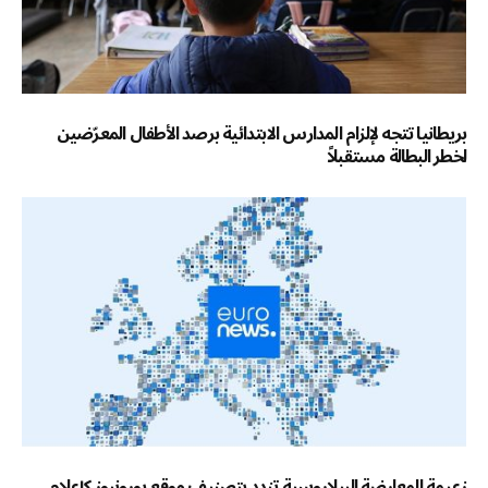
بريطانيا تتجه لإلزام المدارس الابتدائية برصد الأطفال المعرّضين
لخطر البطالة مستقبلاً
زعيمة المعارضة البيلاروسية تندد بتصنيف موقع يورونيوز كإعلام