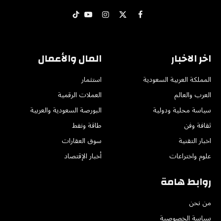
X
فيسبوك
الانستغرام
يوتيوب
تيكتوك
(Twitter)
اخر الاخبار
المال والأعمال
المملكة العربية السعودية
استثمار
العرب والعالم
العملات الرقمية
سياسة محلية ودولية
البورصة السعودية والعربية
ثقافة وفن
طاقة ونفط
اخبار التقنية
سوق العقارات
علوم واختراعات
أخبار الإقتصاد
روابط هامة
من نحن
سياسة الخصوصية