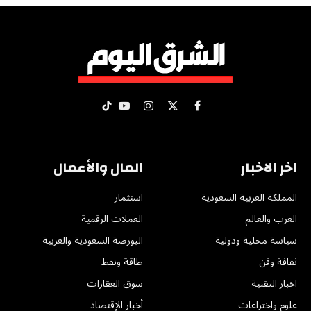
X
فيسبوك
الانستغرام
يوتيوب
تيكتوك
(Twitter)
اخر الاخبار
المال والأعمال
المملكة العربية السعودية
استثمار
العرب والعالم
العملات الرقمية
سياسة محلية ودولية
البورصة السعودية والعربية
ثقافة وفن
طاقة ونفط
اخبار التقنية
سوق العقارات
علوم واختراعات
أخبار الإقتصاد