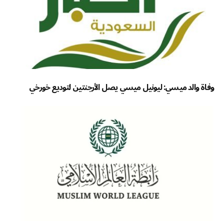
وفاة والد ميسي: ليونيل ميسي يصل الأرجنتين لتوديع خورخي