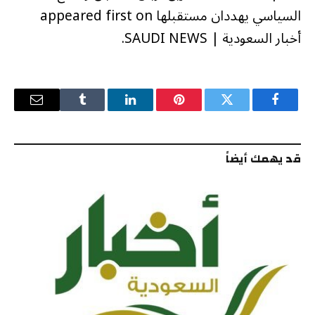
السياسي يهددان مستقبلها appeared first on
أخبار السعودية | SAUDI NEWS.
فيسبوك
تويتر
بينتيريست
لينكدإن
Tumblr
البريد
الإلكترو
قد يهمك أيضاً