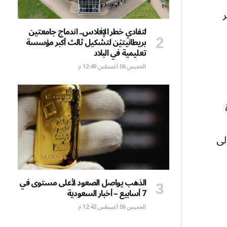
ر
لتفادي خطر الإفلاس.. اندماج جامعتين
بريطانيتيْن لتشكيل ثالث أكبر مؤسسة
تعليمية في البلاد
الخميس 06 أغسطس 12:49 م
لى
الذهب يواصل الصعود لأعلى مستوى في
7 أسابيع – أخبار السعودية
الخميس 06 أغسطس 12:42 م