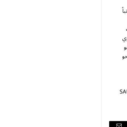
اً
ب
وي
و
حو
ترمب appeared first on أخبار السعودية | SAUDI