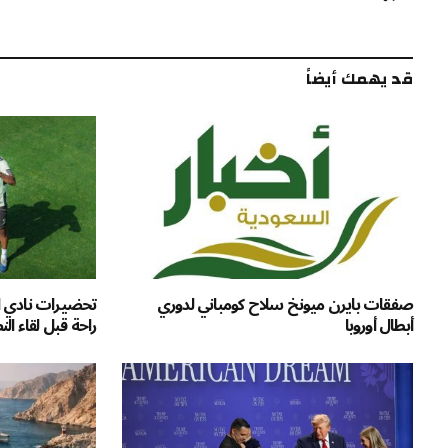
قد يهمك أيضاً
صفقات بايرن ميونخ سلاح كومباني لدوري
تحضيرات نادي ال
أبطال أوروبا
راحة قبل لقاء ال