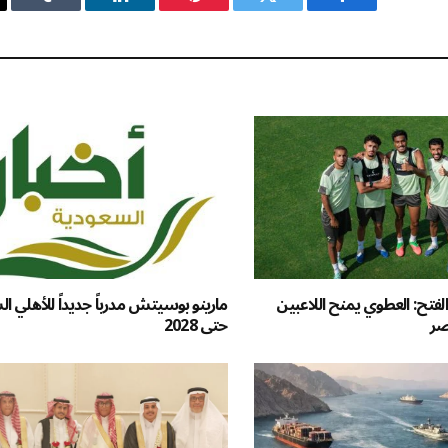
فيسبوك
تويتر
بينتيريست
لينكدإن
Tumblr
فتح: العطوي يمنح اللاعبين
مارينو بوسيتش مدرباً جديداً للأهلي 
نصر
حتى 2028