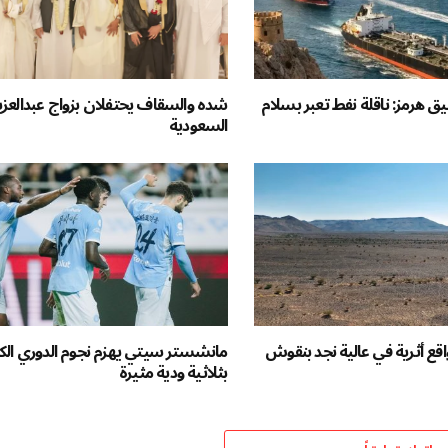
ق هرمز: ناقلة نفط تعبر بسلام
شده والسقاف يحتفلان بزواج عبدالعزيز 
السعودية
اف 103 مواقع أثرية في عالية نجد بنقوش
مانشستر سيتي يهزم نجوم الدوري الك
بثلاثية ودية مثيرة