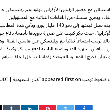
ستثنائي مع حضور الرئيس الأوكراني فولوديمير زيلينسكي جانب
ادة ويجري سلسلة من اللقاءات الثنائية مع المسؤولين
الغربيين، سعياً لتأمين حزمة مساعدات عسكرية جديدة تصل قيمتها إلى نحو 140 مليار يورو. وتأتي هذه المطال
وكرانية، حيث تركز كييف على ضرورة تزويدها بأنظمة دفاع ج
الد ترمب اجتماعاً ثنائياً مع زيلينسكي على هامش القمة، وه
لي ويناقش الجهود الدبلوماسية الرامية لدفع موسكو وكييف ن
وبية أن تخرج القمة برسالة وحدة وتماسك داخل الحلف، رغم
The post قمة الناتو في أنقرة: تعزيز التسلح واحتواء ضغوط 