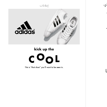
258 مليار دولار،
إعلانات