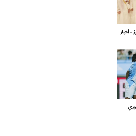
– أخبار
وري