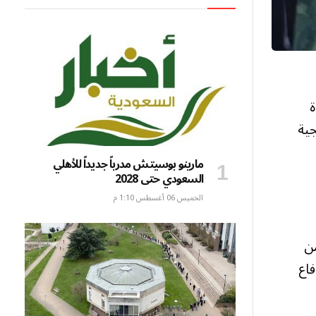
ة
جية
مارينو بوسيتش مدرباً جديداً للأهلي
السعودي حتى 2028
الخميس 06 أغسطس 1:10 م
من
لدفاع