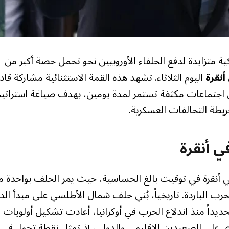
متزايدة لدفع الحلفاء الأوروبيين نحو تحمل حصة أكبر من
أنقرة
اليوم الثلاثاء. تشهد هذه القمة الاستثنائية مشاركة قاد
 الأطلسي، في اجتماعات مكثفة تستمر لمدة يومين، بهدف صياغة استراتي
ريطة التحالفات العسكرية.
في أنقرة
 في أنقرة في توقيت بالغ الحساسية، حيث يمر الحلف بواحدة 
التاريخية منذ تأسيسه عام 1949 إبان الحرب الباردة. تاريخياً، بُني حلف شمال الأطلسي على مبدأ ا
حديداً منذ اندلاع الحرب في أوكرانيا، أعادت تشكيل أولويات
على الصعيدين الإقليمي والدولي، إذ تمثل نقطة تحول في