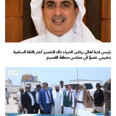
رئيس لجنة أهالي رياض الخبراء خالد الخضير: أعتز بالثقة السامية
بتعييني عضوًا في مجلس منطقة القصيم