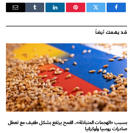
فيسبوك
تويتر
بينتيريست
لينكدإن
Tumblr
البريد
الإلكترو
قد يهمك أيضاً
بسبب «الهجمات المتبادلة».. القمح يرتفع بشكل طفيف مع تعطل
صادرات روسيا وأوكرانيا