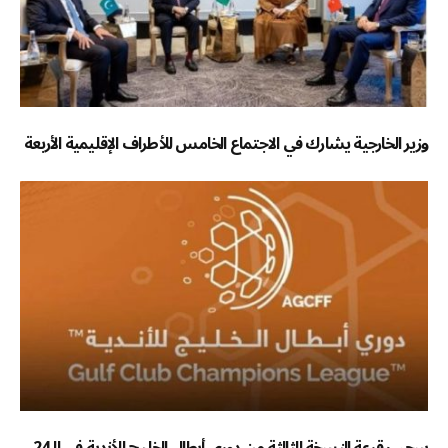
وزير الخارجية يشارك في الاجتماع الخامس للأطراف الإقليمية الأربعة
سحب قرعة النسخة الثالثة من دوري أبطال الخليج للأندية في الـ24