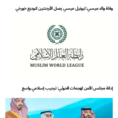
وفاة والد ميسي: ليونيل ميسي يصل الأرجنتين لتوديع خورخي
إدانة مجلس الأمن لهجمات الحوثي: ترحيب إسلامي واسع