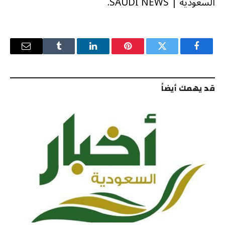
السعودية | SAUDI NEWS.
فيسبوك
تويتر
بينتيريست
لينكدإن
Tumblr
البريد
الإلكترو
قد يهمك أيضاً