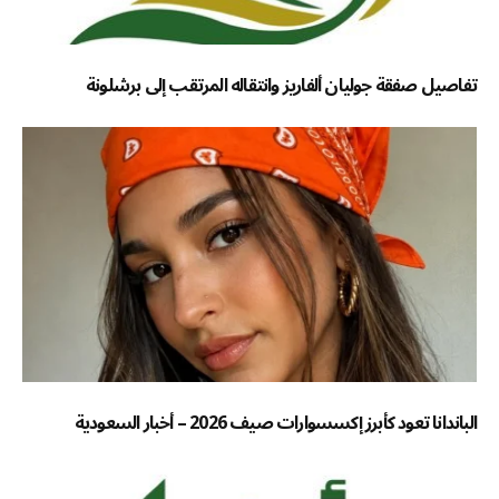
تفاصيل صفقة جوليان ألفاريز وانتقاله المرتقب إلى برشلونة
الباندانا تعود كأبرز إكسسوارات صيف 2026 – أخبار السعودية