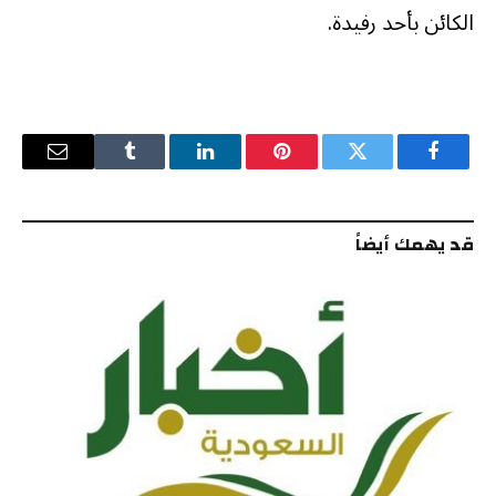
الكائن بأحد رفيدة.
فيسبوك
تويتر
بينتيريست
لينكدإن
Tumblr
البريد
الإلكترو
قد يهمك أيضاً