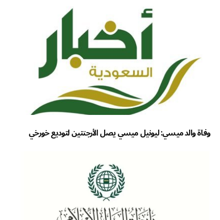
وفاة والد ميسي: ليونيل ميسي يصل الأرجنتين لتوديع خورخي