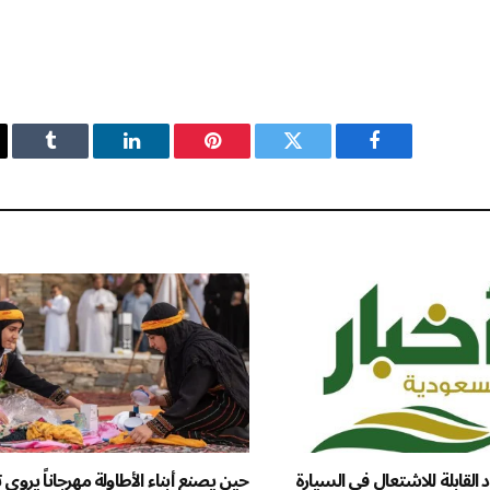
فيسبوك
تويتر
بينتيريست
لينكدإن
Tumblr
 القابلة للاشتعال في السيارة
حين يصنع أبناء الأطاولة مهرجاناً يروي 