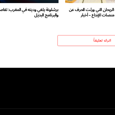
ة الريحان التي ورثت الحرف عن
برشلونة يلغي وديته في المغرب: تفاصي
 منصات الإبداع – أخبار
والبرنامج البديل
اترك تعليقاً