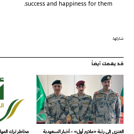
success and happiness for them.
شاركها.
قد يهمك أيضاً
العنزي إلى رتبة «ملازم أول» – أخبار السعودية
مخاطر ترك المواد