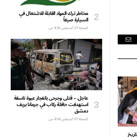
مخاطر ترك المواد القابلة للاشتعال في
السيارة صيفاً
الجمعة 07 أغسطس 4:26 ص
البريد
الإلكتروني
عاجل. – قتلى وجرحى بانفجار عبوة ناسفة
استهدفت حافلة ركاب في جرمانا بريف
دمشق
الجمعة 07 أغسطس 4:04 ص
تاريخ