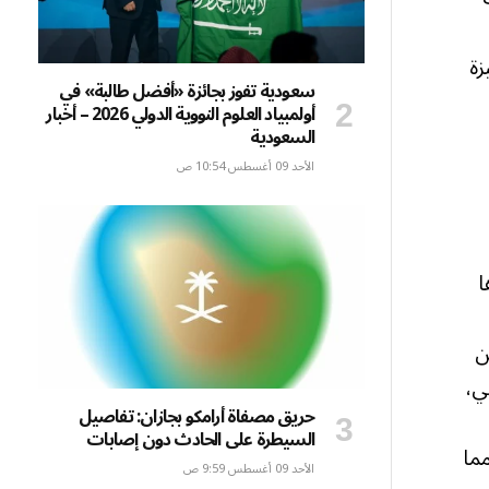
زة
سعودية تفوز بجائزة «أفضل طالبة» في
أولمبياد العلوم النووية الدولي 2026 – أخبار
السعودية
الأحد 09 أغسطس 10:54 ص
ا
ن
ي،
حريق مصفاة أرامكو بجازان: تفاصيل
السيطرة على الحادث دون إصابات
مما
الأحد 09 أغسطس 9:59 ص