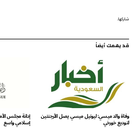
شاركها.
قد يهمك أيضاً
وفاة والد ميسي: ليونيل ميسي يصل الأرجنتين
إدانة مجلس الأ
لتوديع خورخي
إسلامي واسع