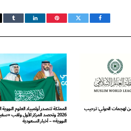
فيسبوك
تويتر
بينتيريست
لينكدإن
Tumblr
من لهجمات الحوثي: ترحيب
المملكة تتصدر أولمبياد العلوم النووية ا
2026 وتحصد المركز الأول ولقب «سفي
النووية» – أخبار السعودية