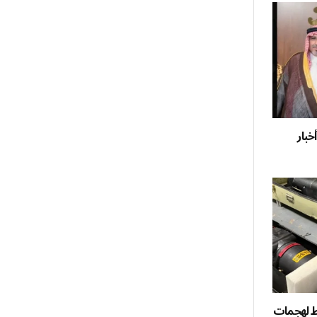
خبار
ط لهجمات