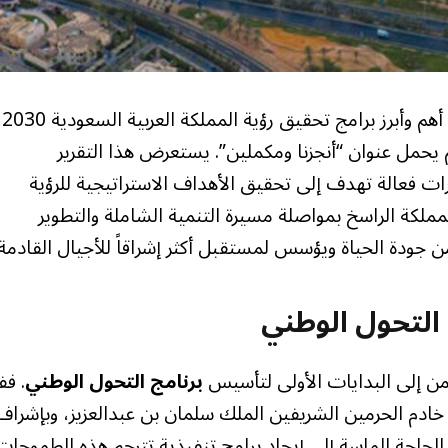
، الذي يُعد واحداً من أهم و
ام 2025 تحت شعار ملهم يحمل عنوان “أنجزنا ومكملين”. يستعرض هذا التقرير
رات فعالة تهدف إلى تحقيق الأهداف الاستراتيجية للرؤية
لمملكة الراسخ بمواصلة مسيرة التنمية الشاملة والتطوير
جودة الحياة ويؤسس لمستقبل أكثر إشراقاً للأجيال القادمة.
 التحول الوطني
لزمن إلى البدايات الأولى لتأسيس
برنامج التحول الوطني
. ف
مع إطلاق رؤية السعودية 2030 بقيادة خادم الحرمين الشريفين الملك سلمان بن عبدالعزيز، وبإشرا
لحاجة الماسة إلى إيجاد برامج تنفيذية تترجم هذه الطموحات