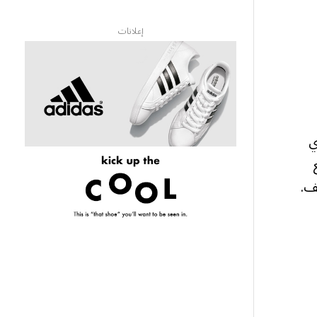
إعلانات
ي
ف.