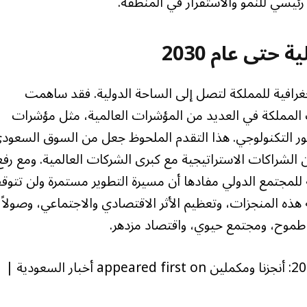
رئيسي للنمو والاستقرار في المنطقة.
 حتى عام 2030
قرير السنوي لعام 2025 الحدود الجغرافية للمملكة لتصل إلى الساحة الدولية. فقد ساهمت
المملكة في العديد من المؤشرات العالمية، مثل مؤشرات
تطور التكنولوجي. هذا التقدم الملحوظ جعل من السوق السعود
ن الشراكات الاستراتيجية مع كبرى الشركات العالمية. ومع رفع
ة للمجتمع الدولي مفادها أن مسيرة التطوير مستمرة ولن تتوق
 هذه المنجزات، وتعظيم الأثر الاقتصادي والاجتماعي، وصولاً
The post تقرير إنجازات برنامج التحول الوطني 2025: أنجزنا ومكملين appeared first on أخبار السعودية |