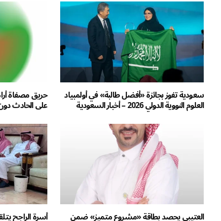
سعودية تفوز بجائزة «أفضل طالبة» في أولمبياد
حريق مصفاة أرام
العلوم النووية الدولي 2026 – أخبار السعودية
على الحادث دون
العتيبي يحصد بطاقة «مشروع متميز» ضمن
أسرة الراجح يتلق