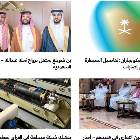
كو بجازان: تفاصيل السيطرة
بن شويلع يحتفل بزواج نجله عبدالله – أ
 إصابات
السعودية
ون التعازي في فقيدهم – أخبار
تفكيك شبكة مسلحة في العراق تخط