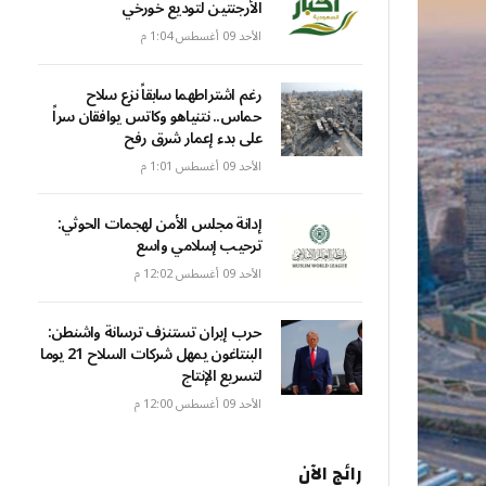
الأرجنتين لتوديع خورخي
الأحد 09 أغسطس 1:04 م
رغم اشتراطهما سابقاً نزع سلاح
حماس.. نتنياهو وكاتس يوافقان سراً
على بدء إعمار شرق رفح
الأحد 09 أغسطس 1:01 م
إدانة مجلس الأمن لهجمات الحوثي:
ترحيب إسلامي واسع
الأحد 09 أغسطس 12:02 م
حرب إيران تستنزف ترسانة واشنطن:
البنتاغون يمهل شركات السلاح 21 يوما
لتسريع الإنتاج
الأحد 09 أغسطس 12:00 م
رائج الآن