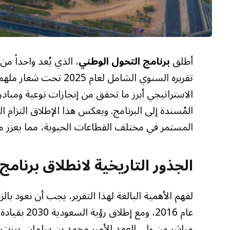
أطلق
برنامج التحول الوطني
تقريره السنوي الشامل لع
الاستراتيجي أبرز ما تحقق من إنجازات نوعية ومباد
المُسندة إلى البرنامج. ويعكس هذا الإطلاق التزام ا
المستمر في مختلف القطاعات الحيوية، مما يعزز من 
الجذور التاريخية لانطلاق برنامج
لفهم الأهمية البالغة لهذا التقرير، يجب أن نعود با
عام 2016، و
مباشر من ولي العهد الأمير محمد بن سلمان، برزت ا