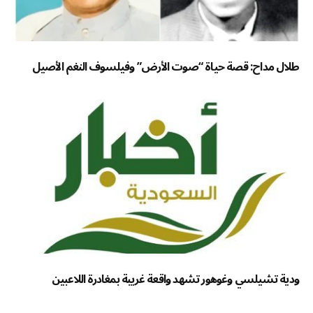
طلال مداح: قصة حياة “صوت الأرض” وفيلسوف النغم الأصيل
ودية تشيلسي وغوهور تشهد واقعة غريبة بمغادرة اللاعبين