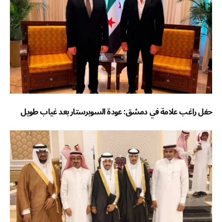
حفل راغب علامة في دمشق: عودة السوبرستار بعد غياب طويل