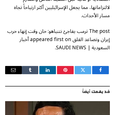
لالتزاماتها، مما يجعل الإسرائيليين أكثر ارتياحاً تجاه
مسار الأحداث.
The post ترمب يفاجئ نتنياهو: حان وقت إنهاء حرب
إيران وتصاعد القلق appeared first on أخبار
السعودية | SAUDI NEWS.
فيسبوك
تويتر
بينتيريست
لينكدإن
Tumblr
البريد
الإلكترو
قد يهمك أيضاً