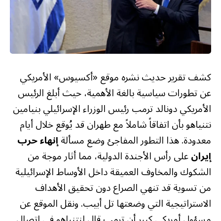
كشف تقرير حديث نشره موقع «أكسيوس» الأمريكي
عن تطورات سياسية بالغة الأهمية، حيث أبلغ الرئيس
الأمريكي دونالد ترمب رئيس الوزراء الإسرائيلي بنيامين
نتنياهو بأن اتفاقاً شاملاً مع طهران قد يُوقع خلال أيام
معدودة. هذا التطور المفاجئ وضع مسألة
إنهاء حرب
إيران
على رأس الأجندة الدولية، مما أثار موجة من
الشكوك والمخاوف العميقة داخل الأوساط الإسرائيلية
من تسوية قد تنهي الصراع دون تحقيق الأهداف
الاستراتيجية التي وضعتها تل أبيب. ونقل الموقع عن
مسؤول أمريكي كبير أن ترمب قال لنتنياهو في اتصال