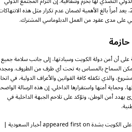
ولي التصدي لها بحزم وشفافية. إن التزام المجتمع الدولي
بتطبيق قرارات مجلس الأمن، ولا سيما القرار 2817، يعد أمراً بالغ الأهمية لضمان عدم تكرار مثل هذه الانتهاكا
ني على مدى عقود من العمل الدبلوماسي المشترك.
حازمة
ة على أن أمن دولة الكويت وسيادتها، إلى جانب سلامة جميع
 يمكن السماح بالمساس به تحت أي ظرف من الظروف. ومجددة
شروع، والذي تكفله كافة القوانين والأعراف الدولية، في اتخا
تها، وحماية أمنها واستقرارها الداخلي. إن هذه الرسالة الواضح
يهدد أمن الوطن، وتؤكد على تلاحم الجبهة الداخلية في
نية.
The post الكويت تدين تكرار الاعتداءات الإيرانية على الكويت بشدة appeared first on أخبار السعودية |