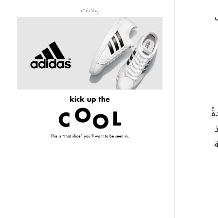
إعلانات
ت
ً
ذ
ة