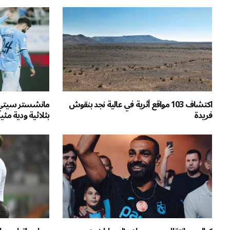
اكتشاف 103 مواقع أثرية في عالية نجد بنقوش
مانشستر سيتي ي
فريدة
بثلاثية ودية مثي