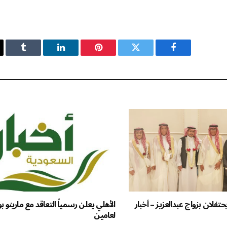
فيسبوك
تويتر
بينتيريست
لينكدإن
Tumblr
فلان بزواج عبدالعزيز – أخبار
الأهلي يعلن رسمياً التعاقد مع مارين
لعامين