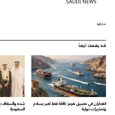
SAUDI NEWS.
شاركها.
قد يهمك أيضاً
انفجاران في مضيق هرمز: ناقلة نفط تعبر بسلام
شده والسقاف يحت
وتحذيرات دولية
السعودية