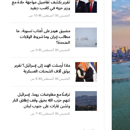
تقرير يكشف تفاصيل مواجهة حادة مع
وزير حربه في كامب ديفيد
الخميس 06 أغسطس 10:46 ص
مضيق هرمز على أعتاب تسوية.. ما
مطالب إيران وما شروط الولايات
المتحدة؟
الخميس 06 أغسطس 9:45 ص
ماذا أرسلت الهند إلى إسرائيل؟ تقرير
يوثق آلاف الشحنات العسكرية
الخميس 06 أغسطس 8:44 ص
تزامنًا مع مفاوضات روما.. إسرائيل
تتهم حزب الله بخرق وقف إطلاق النار
وتشن غارات على جنوب لبنان
الخميس 06 أغسطس 7:43 ص