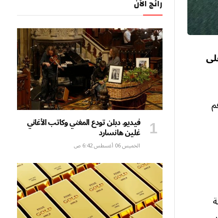
رائج الآن
على
م
فيديو. دبلن تودع المغني وكاتب الأغاني
غلين هانسارد
الخميس 06 أغسطس 6:42 ص
ة