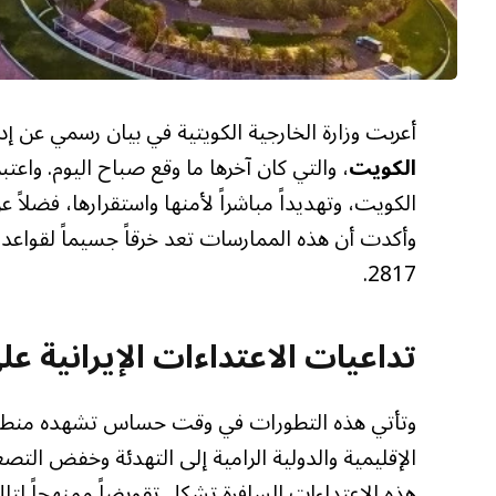
أعربت وزارة الخارجية الكويتية في بيان رسمي عن إدا
الكويت
، والتي كان آخرها ما وقع صباح اليوم. واعتبر
الكويت، وتهديداً مباشراً لأمنها واستقرارها، فضلا
وأكدت أن هذه الممارسات تعد خرقاً جسيماً لقواعد ا
2817.
تداعيات الاعتداءات الإيرانية ع
وتأتي هذه التطورات في وقت حساس تشهده منطقة 
الإقليمية والدولية الرامية إلى التهدئة وخفض التصع
هذه الاعتداءات السافرة تشكل تقويضاً ممنهجاً لتلك