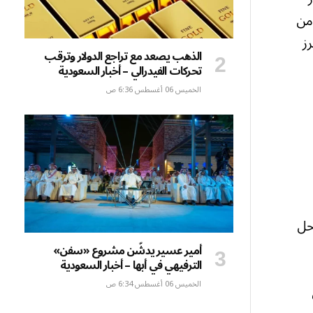
من
ز
الذهب يصعد مع تراجع الدولار وترقب
تحركات الفيدرالي – أخبار السعودية
الخميس 06 أغسطس 6:36 ص
حل
أمير عسير يدشّن مشروع «سفن»
الترفيهي في أبها – أخبار السعودية
الخميس 06 أغسطس 6:34 ص