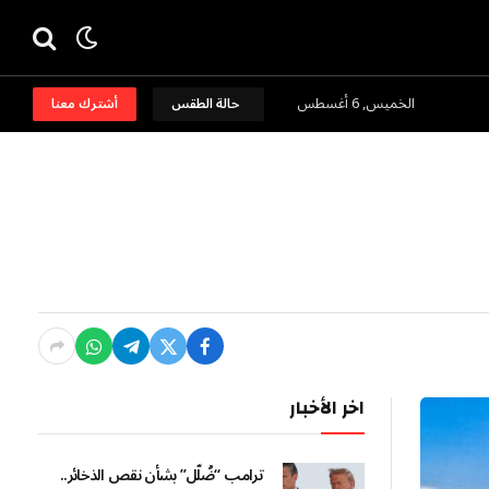
الخميس, 6 أغسطس
حالة الطقس
أشترك معنا
اخر الأخبار
ترامب “ضُلّل” بشأن نقص الذخائر..