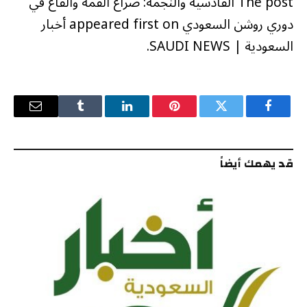
The post القادسية والنجمة: صراع القمة والقاع في
دوري روشن السعودي appeared first on أخبار
السعودية | SAUDI NEWS.
فيسبوك
تويتر
بينتيريست
لينكدإن
Tumblr
البريد
الإلكترو
قد يهمك أيضاً