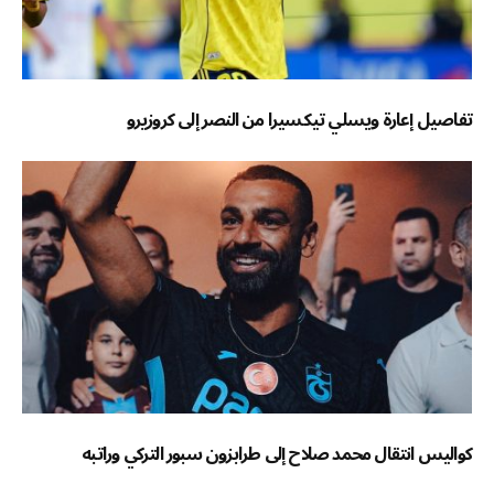
تفاصيل إعارة ويسلي تيكسيرا من النصر إلى كروزيرو
كواليس انتقال محمد صلاح إلى طرابزون سبور التركي وراتبه