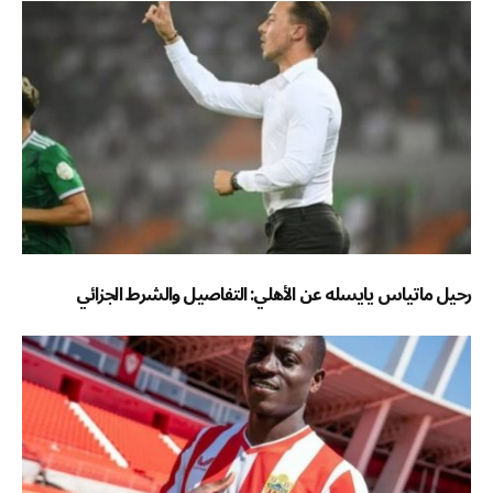
رحيل ماتياس يايسله عن الأهلي: التفاصيل والشرط الجزائي